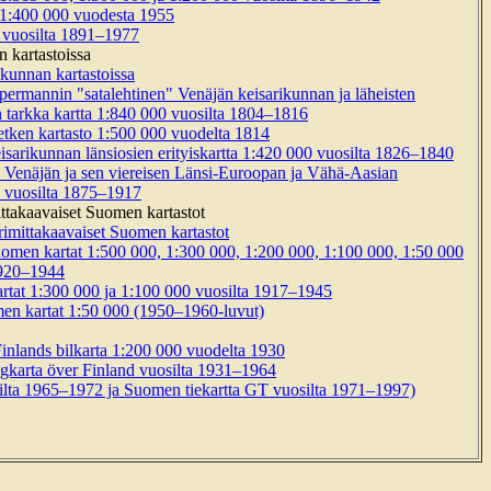
t 1:400 000 vuodesta 1955
0 vuosilta 1891–1977
 kartastoissa
kunnan kartastoissa
permannin "satalehtinen" Venäjän keisarikunnan ja läheisten
n tarkka kartta 1:840 000 vuosilta 1804–1816
tken kartasto 1:500 000 vuodelta 1814
isarikunnan länsiosien erityiskartta 1:420 000 vuosilta 1826–1840
 Venäjän ja sen viereisen Länsi-Euroopan ja Vähä-Aasian
00 vuosilta 1875–1917
ittakaavaiset Suomen kartastot
rimittakaavaiset Suomen kartastot
Suomen kartat 1:500 000, 1:300 000, 1:200 000, 1:100 000, 1:50 000
1920–1944
rtat 1:300 000 ja 1:100 000 vuosilta 1917–1945
en kartat 1:50 000 (1950–1960-luvut)
inlands bilkarta 1:200 000 vuodelta 1930
gkarta över Finland vuosilta 1931–1964
ilta 1965–1972 ja Suomen tiekartta GT vuosilta 1971–1997)