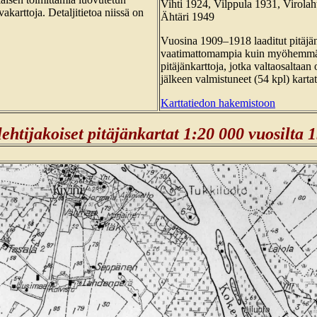
Vihti 1924, Vilppula 1931, Virolah
vakarttoja. Detaljitietoa niissä on
Ähtäri 1949
Vuosina 1909–1918 laaditut pitäjänk
vaatimattomampia kuin myöhemmät
pitäjänkarttoja, jotka valtaosaltaa
jälkeen valmistuneet (54 kpl) kartat
Karttatiedon hakemistoon
lehtijakoiset pitäjänkartat 1:20 000 vuosilta