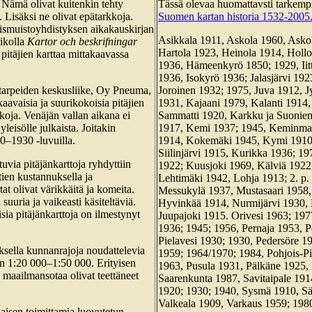
a. Nämä olivat kuitenkin tehty
Tässä olevaa huomattavsti tarkempi l
. Lisäksi ne olivat epätarkkoja.
Suomen kartan historia 1532-2005
smuistoyhdistyksen aikakauskirjan
Asikkala 1911, Askola 1960, Asko
sikolla
Kartor och beskrifningar
Hartola 1923, Heinola 1914, Hollo
itäjien karttaa mittakaavassa
1936, Hämeenkyrö 1850; 1929, Iitt
1936, Isokyrö 1936; Jalasjärvi 19
utarpeiden keskusliike, Oy Pneuma,
Joroinen 1932; 1975, Juva 1912, J
kaavaisia ja suurikokoisia pitäjien
1931, Kajaani 1979, Kalanti 1914,
koja. Venäjän vallan aikana ei
Sammatti 1920, Karkku ja Suoniem
leisölle julkaista. Joitakin
1917, Kemi 1937; 1945, Keminmaa
20–1930 -luvuilla.
1914, Kokemäki 1945, Kymi 1910
Siilinjärvi 1915, Kurikka 1936; 
via pitäjänkarttoja ryhdyttiin
1922; Kuusjoki 1969, Kälviä 1922
tien kustannuksella ja
Lehtimäki 1942, Lohja 1913; 2. p.
at olivat värikkäitä ja komeita.
Messukylä 1937, Mustasaari 1958
uuria ja vaikeasti käsiteltäviä.
Hyvinkää 1914, Nurmijärvi 1930, N
sia pitäjänkarttoja on ilmestynyt
Juupajoki 1915. Orivesi 1963; 197
1936; 1945; 1956, Pernaja 1953, P
Pielavesi 1930; 1930, Pedersöre 19
ksella kunnanrajoja noudattelevia
1959; 1964/1970; 1984, Pohjois-P
en 1:20 000–1:50 000. Erityisen
1963, Pusula 1931, Pälkäne 1925, 
ta maailmansotaa olivat teettäneet
Saarenkunta 1987, Savitaipale 191
1920; 1930; 1940, Sysmä 1910, Sär
Valkeala 1909, Varkaus 1959; 1980
laisen toimittamia luovutetun