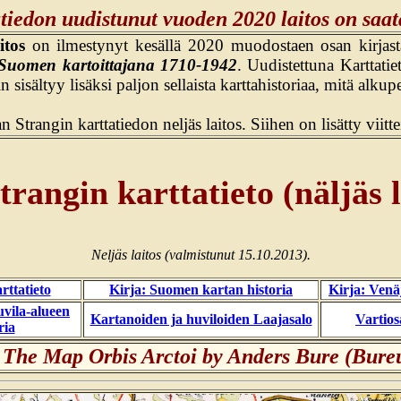
atiedon uudistunut vuoden 2020 laitos on saat
itos
on ilmestynyt kesällä 2020 muodostaen osan kirjas
Suomen kartoittajana 1710-1942
. Uudistettuna Karttati
n sisältyy lisäksi paljon sellaista karttahistoriaa, mitä alkup
 Strangin karttatiedon neljäs laitos. Siihen on lisätty viittei
trangin karttatieto (näljäs l
Neljäs laitos (valmistunut 15.10.2013).
rttatieto
Kirja: Suomen kartan historia
Kirja: Venä
uvila-alueen
Kartanoiden ja huviloiden Laajasalo
Vartios
ria
e Map Orbis Arctoi by Anders Bure (Bureu