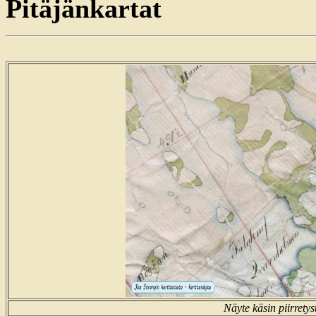
Pitäjänkartat
Näyte käsin piirrety