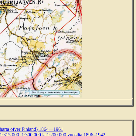
Charta öfver Finland) 1864—1961
 1:315 000, 1:300 000 ja 1:200 000 vuosilta 1896–1942