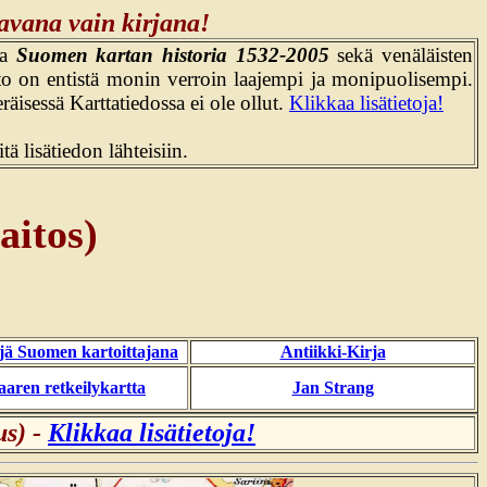
avana vain kirjana!
ta
Suomen kartan historia 1532-2005
sekä venäläisten
eto on entistä monin verroin laajempi ja monipuolisempi.
eräisessä Karttatiedossa ei ole ollut.
Klikkaa lisätietoja!
tä lisätiedon lähteisiin.
aitos)
jä Suomen kartoittajana
Antiikki-Kirja
aaren retkeilykartta
Jan Strang
s) -
Klikkaa lisätietoja!