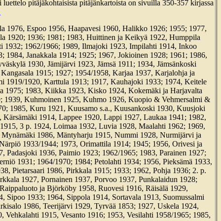
uettelo pitäjäkohtaisista pitäjänkartoista on sivuilla 350-357 kirjassa
.
la 1976, Espoo 1956, Haapavesi 1960, Halikko 1926; 1955; 1977,
la 1920; 1936; 1981; 1983, Huittinen ja Keikyä 1922, Humppila
i 1932; 1962/1966; 1989, Ilmajoki 1923, Impilahti 1914, Inkoo
23; 1984, Janakkala 1914; 1925; 1967, Jokioinen 1928; 1961; 1986,
yväskylä 1930, Jämijärvi 1923, Jämsä 1911; 1934, Jämsänkoski
 Kangasala 1915; 1927; 1954/1958, Karjaa 1937, Karjalohja ja
i 1919/1920, Karttula 1913; 1917, Kauhajoki 1933; 1974, Keitele
 1975; 1983, Kiikka 1923, Kisko 1924, Kokemäki ja Harjavalta
; 1939, Kuhmoinen 1925, Kuhmo 1926, Kuopio & Vehmersalmi &
1970; 1985, Kuru 1921, Kuusamo s.a., Kuusankoski 1930, Kuusjoki
, Kärsämäki 1914, Lappee 1920, Lappi 1927, Laukaa 1941; 1982,
 1915, 3 p. 1924, Loimaa 1932, Luvia 1928, Maalahti 1962; 1969,
, Mynämäki 1986, Mäntyharju 1915, Nummi 1928, Nurmijärvi ja
ärpiö 1933/1944; 1973, Orimattila 1914; 1945; 1956, Orivesi ja
7, Padasjoki 1936, Paimio 1923; 1962/1965; 1983, Parainen 1927;
erniö 1931; 1964/1970; 1984; Petolahti 1934; 1956, Pieksämä 1933,
38, Pietarsaari 1986, Pirkkala 1915; 1933; 1962, Pohja 1936; 2. p.
irkkala 1927, Pornainen 1937, Porvoo 1937, Punkalaidun 1928;
Raippaluoto ja Björköby 1958, Ruovesi 1916, Räisälä 1929,
4, Sipoo 1933; 1964, Sippola 1914, Sortavala 1913, Suomussalmi
kisalo 1986, Teerijärvi 1929, Tyrvää 1853; 1927, Uskela 1924,
, Vehkalahti 1915, Vesanto 1916; 1953, Vesilahti 1958/1965; 1985,