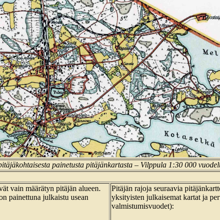
itäjäkohtaisesta painetusta pitäjänkartasta – Vilppula 1:30 000 vuode
tävät vain määrätyn pitäjän alueen.
Pitäjän rajoja seuraavia pitäjänka
on painettuna julkaistu usean
yksityisten julkaisemat kartat ja pe
valmistumisvuodet):