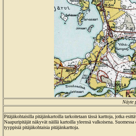
Näyte p
Pitäjäkohtaisilla pitäjänkartoilla tarkoitetaan tässä karttoja, jotka esit
Naapuripitäjät näkyvät näillä kartoilla yleensä valkoisena. Suomessa 
tyyppisiä pitäjäkohtaisia pitäjänkarttoja.