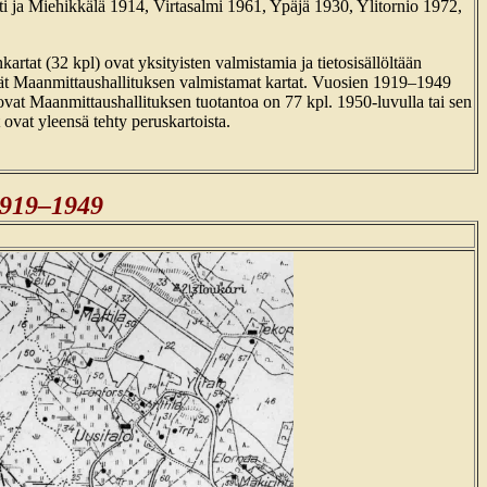
ti ja Miehikkälä 1914, Virtasalmi 1961, Ypäjä 1930, Ylitornio 1972,
artat (32 kpl) ovat yksityisten valmistamia ja tietosisällöltään
 Maanmittaushallituksen valmistamat kartat. Vuosien 1919–1949
n ovat Maanmittaushallituksen tuotantoa on 77 kpl. 1950-luvulla tai sen
 ovat yleensä tehty peruskartoista.
 1919–1949