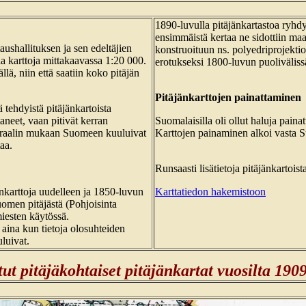
1890-luvulla pitäjänkartastoa ryhdyt
ensimmäistä kertaa ne sidottiin m
aushallituksen ja sen edeltäjien
konstruoituun ns. polyedriprojekti
sia karttoja mittakaavassa 1:20 000.
erotukseksi 1800-luvun puolivälissä
lä, niin että saatiin koko pitäjän
Pitäjänkarttojen painattaminen
tehdyistä pitäjänkartoista
taneet, vaan pitivät kerran
Suomalaisilla oli ollut haluja painat
moraalin mukaan Suomeen kuuluivat
Karttojen painaminen alkoi vasta Su
aa.
Runsaasti lisätietoja pitäjänkartois
nkarttoja uudelleen ja 1850-luvun
Karttatiedon hakemistoon
uomen pitäjästä (Pohjoisinta
miesten käytössä.
 aina kun tietoja olosuhteiden
uluivat.
ut pitäjäkohtaiset pitäjänkartat
vuosilta 190