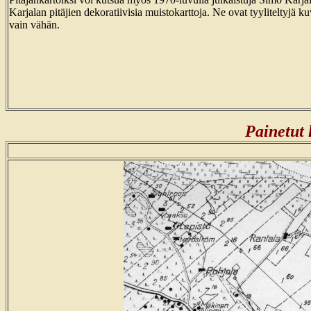
Karjalan pitäjien dekoratiivisia muistokarttoja. Ne ovat tyyliteltyjä ku
vain vähän.
Painetut 