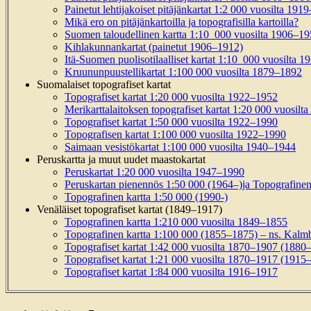
Painetut lehtijakoiset pitäjänkartat 1:2 000 vuosilta 191
Mikä ero on pitäjänkartoilla ja topografisilla kartoilla?
Suomen taloudellinen kartta 1:10 000 vuosilta 1906–19
Kihlakunnankartat (painetut 1906–1912)
Itä-Suomen puolisotilaalliset kartat 1:10 000 vuosilta 
Kruununpuustellikartat 1:100 000 vuosilta 1879–1892
Suomalaiset topografiset kartat
Topografiset kartat 1:20 000 vuosilta 1922–1952
Merikarttalaitoksen topografiset kartat 1:20 000 vuosil
Topografiset kartat 1:50 000 vuosilta 1922–1990
Topografisen kartat 1:100 000 vuosilta 1922–1990
Saimaan vesistökartat 1:100 000 vuosilta 1940–1944
Peruskartta ja muut uudet maastokartat
Peruskartat 1:20 000 vuosilta 1947–1990
Peruskartan pienennös 1:50 000 (1964–)ja Topografinen
Topografinen kartta 1:50 000 (1990-)
Venäläiset topografiset kartat (1849–1917)
Topografinen kartta 1:210 000 vuosilta 1849–1855
Topografinen kartta 1:100 000 (1855–1875) – ns. Kalmb
Topografiset kartat 1:42 000 vuosilta 1870–1907 (1880–
Topografiset kartat 1:21 000 vuosilta 1870–1917 (1915–
Topografiset kartat 1:84 000 vuosilta 1916–1917