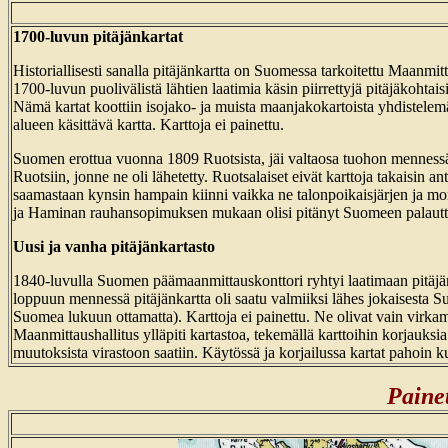
1700-luvun pitäjänkartat
Historiallisesti sanalla pitäjänkartta on Suomessa tarkoitettu Maanmitt
1700-luvun puolivälistä lähtien laatimia käsin piirrettyjä pitäjäkohtai
Nämä kartat koottiin isojako- ja muista maanjakokartoista yhdistelemäl
alueen käsittävä kartta. Karttoja ei painettu.
Suomen erottua vuonna 1809 Ruotsista, jäi valtaosa tuohon mennessä 
Ruotsiin, jonne ne oli lähetetty. Ruotsalaiset eivät karttoja takaisin an
saamastaan kynsin hampain kiinni vaikka ne talonpoikaisjärjen ja 
ja Haminan rauhansopimuksen mukaan olisi pitänyt Suomeen palautt
Uusi ja vanha pitäjänkartasto
1840-luvulla Suomen päämaanmittauskonttori ryhtyi laatimaan pitäjä
loppuun mennessä pitäjänkartta oli saatu valmiiksi lähes jokaisesta S
Suomea lukuun ottamatta). Karttoja ei painettu. Ne olivat vain virka
Maanmittaushallitus ylläpiti kartastoa, tekemällä karttoihin korjauksia
muutoksista virastoon saatiin. Käytössä ja korjailussa kartat pahoin k
Painet