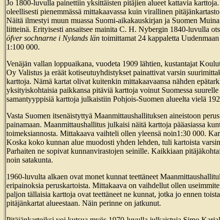
Jo 1800-luvulla painettiin yksittäisten pitäjien alueet kattavia karttoj
oleellisesti pienemmässä mittakaavassa kuin virallinen pitäjänkartasto
Näitä ilmestyi muun muassa Suomi-aikakauskirjan ja Suomen Muinai
liitteinä. Erityisesti ansaitsee mainita C. H. Nybergin 1840-luvulla ot
öfver sochnarne i Nylands län
toimittamat 24 kappaletta Uudenmaan p
1:100 000.
Venäjän vallan loppuaikana, vuodeta 1909 lähtien, kustantajat Koul
Oy Valistus ja eräät kotiseutuyhdistykset painattivat varsin suurimitta
karttoja. Nämä kartat olivat kuitenkin mittakaavaansa nähden epätark
yksityiskohtaisia paikkansa pitäviä karttoja voinut Suomessa suurelle y
samantyyppisiä karttoja julkaistiin Pohjois-Suomen alueelta vielä 19
Vasta Suomen itsenäistyttyä Maanmittaushallituksen aineistoon perustu
painamaan. Maanmittaushallitus julkaisi näitä karttoja pääasiassa kun
toimeksiannosta. Mittakaava vaihteli ollen yleensä noin1:30 000. Kart
Koska koko kunnan alue muodosti yhden lehden, tuli kartoista varsin s
Parhaiten ne sopivat kunnanvirastojen seinille. Kaikkiaan pitäjäkohtai
noin satakunta.
1960-luvulta alkaen ovat monet kunnat teettäneet Maanmittaushallitu
eripainoksia peruskartoista. Mittakaava on vaihdellut ollen useimmit
paljon tällaisia karttoja ovat teettäneet ne kunnat, jotka jo ennen tois
pitäjänkartat alueestaan. Näin perinne on jatkunut.
Pitäjänkartoiksi voi kutsua myös 1970-luvulla julkaistuja Simo Karja