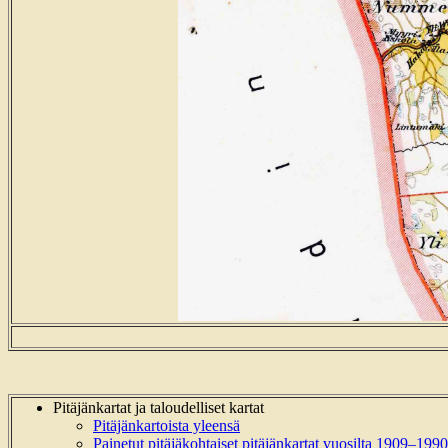
Pitäjänkartat ja taloudelliset kartat
Pitäjänkartoista yleensä
Painetut pitäjäkohtaiset pitäjänkartat vuosilta 1909–1990