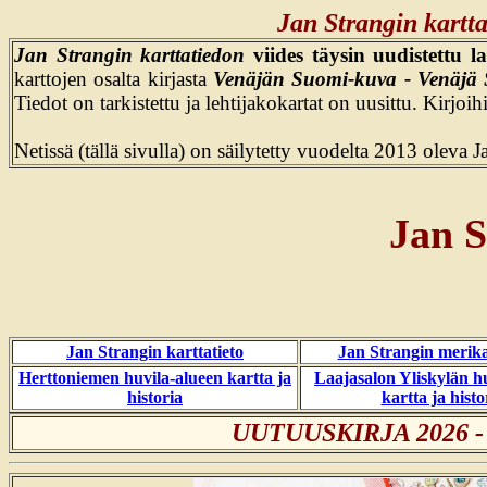
Jan Strangin kartt
Jan Strangin karttatiedon
viides täysin uudistettu la
karttojen osalta kirjasta
Venäjän Suomi-kuva - Venäjä 
Tiedot on tarkistettu ja lehtijakokartat on uusittu. Kirjoihi
Netissä (tällä sivulla) on säilytetty vuodelta 2013 oleva Jan
Jan S
Jan Strangin karttatieto
Jan Strangin merika
Herttoniemen huvila-alueen kartta ja
Laajasalon Yliskylän h
historia
kartta ja histo
UUTUUSKIRJA 2026 - Th