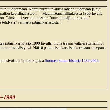
tiin uudistamaan. Kartat piirrettiin alusta lähtien uudestaan ja nyt
aapallon koordinaatistoon — Maanmittaushallituksessa 1890-luvulla
oon. Tämä uusi versio tunnetaan "uutena pitäjänkartastona"
 tehdystä "vanhasta pitäjänkartastosta".
taa pitäjänkarttoja jo 1800-luvulla, mutta tsaarin valta ei sitä sallinut.
omen itsenäistyttyä. Näistä painetuista kartoista kerrotaan alempana.
ta on sivuilla 252-260 kirjassa
Suomen kartan historia 1532-2005.
9–1990