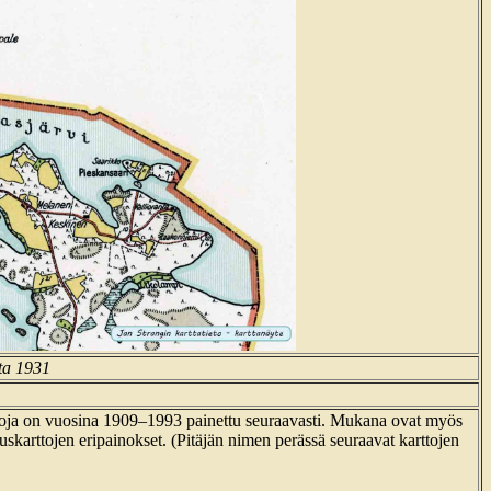
lta 1931
rttoja on vuosina 1909–1993 painettu seuraavasti. Mukana ovat myös
ruskarttojen eripainokset. (Pitäjän nimen perässä seuraavat karttojen