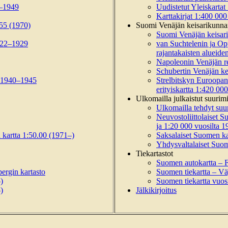
9–1949
Uudistetut Yleiskarta
Karttakirjat 1:400 00
55 (1970)
Suomi Venäjän keisarikunnan
Suomi Venäjän keisari
1922–1929
van Suchtelenin ja Op
rajantakaisten alueide
Napoleonin Venäjän re
Schubertin Venäjän ke
ta 1940–1945
Strelbitskyn Euroopan
erityiskartta 1:420 0
Ulkomailla julkaistut suurim
Ulkomailla tehdyt suu
Neuvostoliittolaiset 
ja 1:20 000 vuosilta 
 kartta 1:50.00 (1971–)
Saksalaiset Suomen ka
Yhdysvaltalaiset Suom
Tiekartastot
Suomen autokartta – F
ergin kartasto
Suomen tiekartta – Vä
)
Suomen tiekartta vuos
)
Jälkikirjoitus