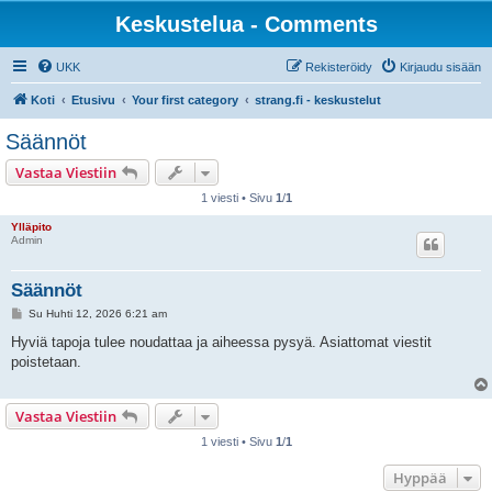
Keskustelua - Comments
UKK
Rekisteröidy
Kirjaudu sisään
Koti
Etusivu
Your first category
strang.fi - keskustelut
Säännöt
Vastaa Viestiin
1 viesti • Sivu
1
/
1
Ylläpito
Admin
Säännöt
V
Su Huhti 12, 2026 6:21 am
i
e
Hyviä tapoja tulee noudattaa ja aiheessa pysyä. Asiattomat viestit
s
poistetaan.
t
i
Vastaa Viestiin
1 viesti • Sivu
1
/
1
Hyppää