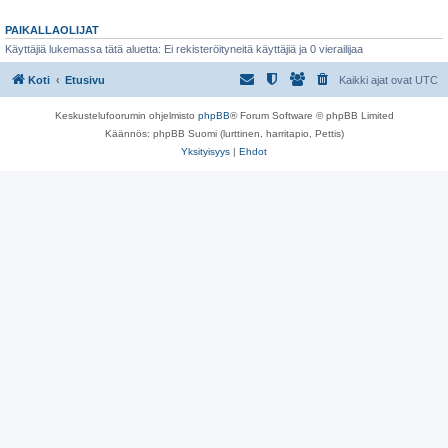
PAIKALLAOLIJAT
Käyttäjiä lukemassa tätä aluetta: Ei rekisteröityneitä käyttäjiä ja 0 vierailijaa
Koti
Etusivu
Kaikki ajat ovat
UTC
Keskustelufoorumin ohjelmisto
phpBB
® Forum Software © phpBB Limited
Käännös: phpBB Suomi (lurttinen, harritapio, Pettis)
Yksityisyys
|
Ehdot