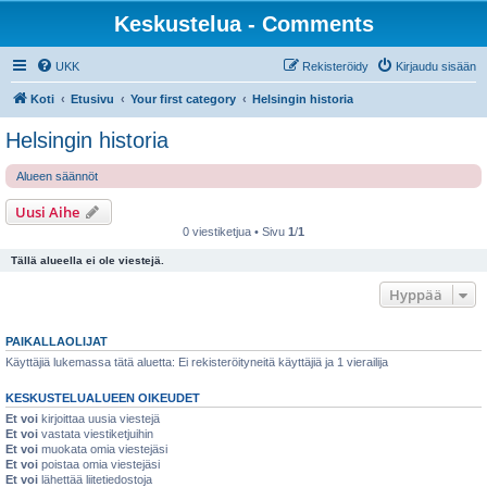
Keskustelua - Comments
UKK
Rekisteröidy
Kirjaudu sisään
Koti
Etusivu
Your first category
Helsingin historia
Helsingin historia
Alueen säännöt
Uusi Aihe
0 viestiketjua • Sivu
1
/
1
Tällä alueella ei ole viestejä.
Hyppää
PAIKALLAOLIJAT
Käyttäjiä lukemassa tätä aluetta: Ei rekisteröityneitä käyttäjiä ja 1 vierailija
KESKUSTELUALUEEN OIKEUDET
Et voi
kirjoittaa uusia viestejä
Et voi
vastata viestiketjuihin
Et voi
muokata omia viestejäsi
Et voi
poistaa omia viestejäsi
Et voi
lähettää liitetiedostoja