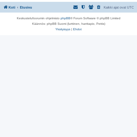
Koti
Etusivu
Kaikki ajat ovat
UTC
Keskustelufoorumin ohjelmisto
phpBB
® Forum Software © phpBB Limited
Käännös: phpBB Suomi (lurttinen, harritapio, Pettis)
Yksityisyys
|
Ehdot