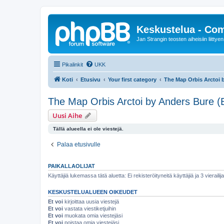
Keskustelua - Co
Jan Strangin teosten aiheisiin liittyen
Pikalinkit
UKK
Koti
Etusivu
Your first category
The Map Orbis Arctoi 
The Map Orbis Arctoi by Anders Bure (
Uusi Aihe
Tällä alueella ei ole viestejä.
Palaa etusivulle
PAIKALLAOLIJAT
Käyttäjiä lukemassa tätä aluetta: Ei rekisteröityneitä käyttäjiä ja 3 vierailij
KESKUSTELUALUEEN OIKEUDET
Et voi
kirjoittaa uusia viestejä
Et voi
vastata viestiketjuihin
Et voi
muokata omia viestejäsi
Et voi
poistaa omia viestejäsi