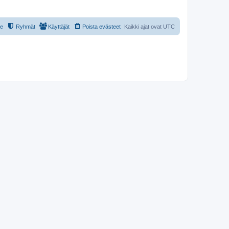
le
Ryhmät
Käyttäjät
Poista evästeet
Kaikki ajat ovat
UTC