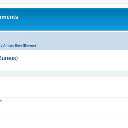
mments
by Anders Bure (Bureus)
Bureus)
aa