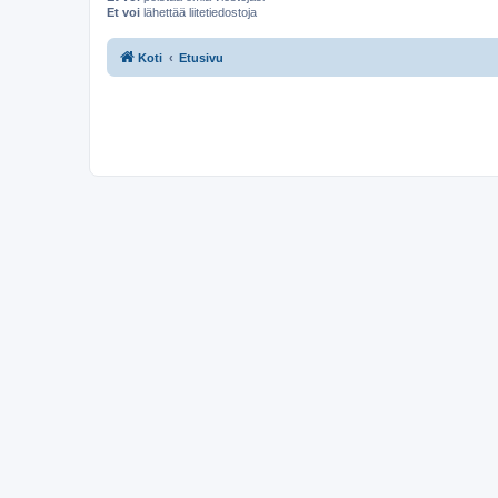
Et voi
lähettää liitetiedostoja
Koti
Etusivu