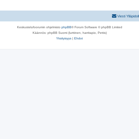
Viesti Ylläpidol
Keskustelufoorumin ohjelmisto
phpBB
® Forum Software © phpBB Limited
Käännös: phpBB Suomi (lurttinen, harritapio, Pettis)
Yksityisyys
|
Ehdot