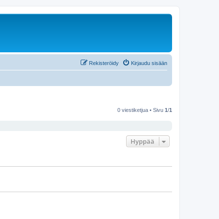
Rekisteröidy
Kirjaudu sisään
0 viestiketjua • Sivu
1
/
1
Hyppää