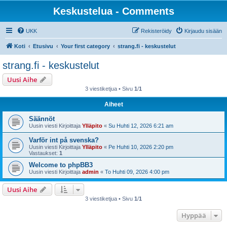
Keskustelua - Comments
UKK
Rekisteröidy
Kirjaudu sisään
Koti
Etusivu
Your first category
strang.fi - keskustelut
strang.fi - keskustelut
Uusi Aihe
3 viestiketjua • Sivu
1
/
1
Aiheet
Säännöt
Uusin viesti Kirjoittaja
Ylläpito
«
Su Huhti 12, 2026 6:21 am
Varför int på svenska?
Uusin viesti Kirjoittaja
Ylläpito
«
Pe Huhti 10, 2026 2:20 pm
Vastaukset:
1
Welcome to phpBB3
Uusin viesti Kirjoittaja
admin
«
To Huhti 09, 2026 4:00 pm
Uusi Aihe
3 viestiketjua • Sivu
1
/
1
Hyppää