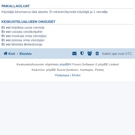
PAIKALLAOLIJAT
Käyttäjiä lukemassa tätä aluetta: Ei rekisteröityneitä käyttäjiä ja 1 vierailija
KESKUSTELUALUEEN OIKEUDET
Et voi
kirjoittaa uusia viestejä
Et voi
vastata viestiketjuihin
Et voi
muokata omia viestejäsi
Et voi
poistaa omia viestejäsi
Et voi
lähettää liitetiedostoja
Koti
Etusivu
Kaikki ajat ovat
UTC
Keskustelufoorumin ohjelmisto
phpBB
® Forum Software © phpBB Limited
Käännös: phpBB Suomi (lurttinen, harritapio, Pettis)
Yksityisyys
|
Ehdot