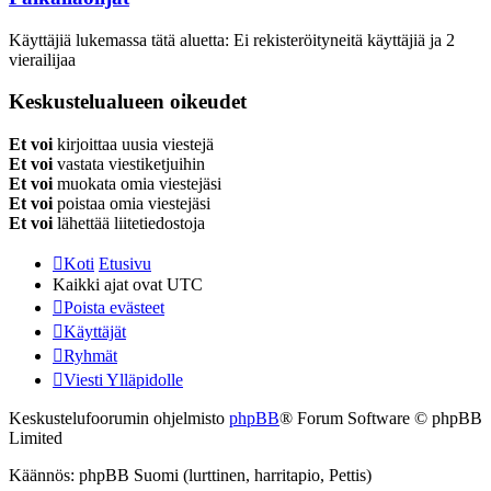
Käyttäjiä lukemassa tätä aluetta: Ei rekisteröityneitä käyttäjiä ja 2
vierailijaa
Keskustelualueen oikeudet
Et voi
kirjoittaa uusia viestejä
Et voi
vastata viestiketjuihin
Et voi
muokata omia viestejäsi
Et voi
poistaa omia viestejäsi
Et voi
lähettää liitetiedostoja
Koti
Etusivu
Kaikki ajat ovat
UTC
Poista evästeet
Käyttäjät
Ryhmät
Viesti Ylläpidolle
Keskustelufoorumin ohjelmisto
phpBB
® Forum Software © phpBB
Limited
Käännös: phpBB Suomi (lurttinen, harritapio, Pettis)