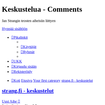
Keskustelua - Comments
Jan Strangin teosten aiheisiin liittyen
Hyppää sisältöön
Pikalinkit
Käyttäjät
Ryhmät
UKK
Kirjaudu sisään
Rekisteröidy
Koti
Etusivu
Your first category
strang.fi - keskustelut
strang.fi - keskustelut
Uusi Aihe