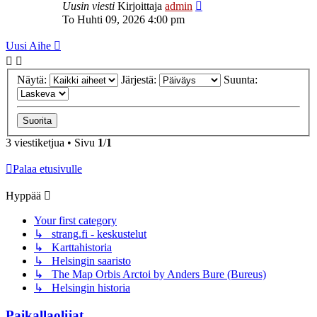
Uusin viesti
Kirjoittaja
admin
To Huhti 09, 2026 4:00 pm
Uusi Aihe
Näytä:
Järjestä:
Suunta:
3 viestiketjua • Sivu
1
/
1
Palaa etusivulle
Hyppää
Your first category
↳ strang.fi - keskustelut
↳ Karttahistoria
↳ Helsingin saaristo
↳ The Map Orbis Arctoi by Anders Bure (Bureus)
↳ Helsingin historia
Paikallaolijat