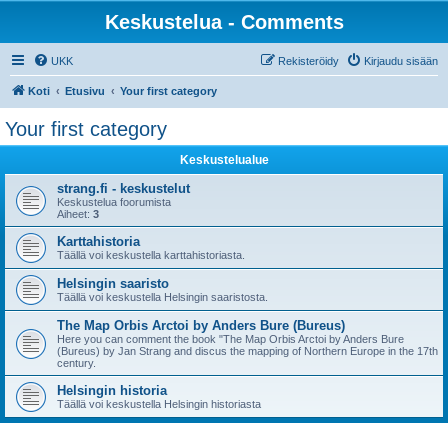
Keskustelua - Comments
UKK
Rekisteröidy
Kirjaudu sisään
Koti
Etusivu
Your first category
Your first category
Keskustelualue
strang.fi - keskustelut
Keskustelua foorumista
Aiheet:
3
Karttahistoria
Täällä voi keskustella karttahistoriasta.
Helsingin saaristo
Täällä voi keskustella Helsingin saaristosta.
The Map Orbis Arctoi by Anders Bure (Bureus)
Here you can comment the book "The Map Orbis Arctoi by Anders Bure
(Bureus) by Jan Strang and discus the mapping of Northern Europe in the 17th
century.
Helsingin historia
Täällä voi keskustella Helsingin historiasta