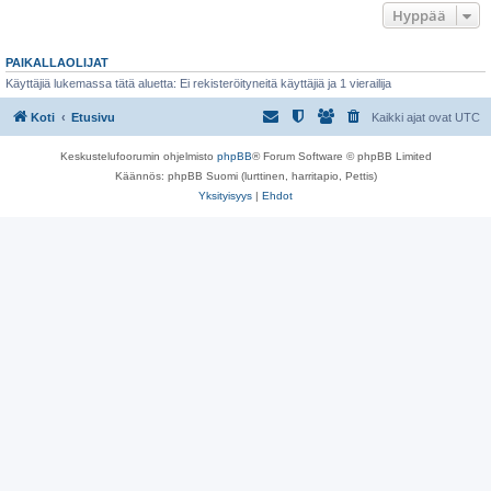
Hyppää
PAIKALLAOLIJAT
Käyttäjiä lukemassa tätä aluetta: Ei rekisteröityneitä käyttäjiä ja 1 vierailija
Koti
Etusivu
Kaikki ajat ovat
UTC
Keskustelufoorumin ohjelmisto
phpBB
® Forum Software © phpBB Limited
Käännös: phpBB Suomi (lurttinen, harritapio, Pettis)
Yksityisyys
|
Ehdot