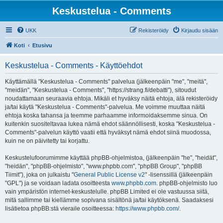
Keskustelua - Comments
UKK
Rekisteröidy
Kirjaudu sisään
Koti
Etusivu
Keskustelua - Comments - Käyttöehdot
Käyttämällä "Keskustelua - Comments" palvelua (jälkeenpäin "me", "meitä",
"meidän", "Keskustelua - Comments", "https://strang.fi/debatti"), sitoudut
noudattamaan seuraavia ehtoja. Mikäli et hyväksy näitä ehtoja, älä rekisteröidy
ja/tai käytä "Keskustelua - Comments"-palvelua. Me voimme muuttaa näitä
ehtoja koska tahansa ja teemme parhaamme informoidaksemme sinua. On
kuitenkin suositeltavaa lukea nämä ehdot säännöllisesti, koska "Keskustelua -
Comments"-palvelun käyttö vaatii että hyväksyt nämä ehdot siinä muodossa,
kuin ne on päivitetty tai korjattu.
Keskustelufoorumimme käyttää phpBB-ohjelmistoa, (jälkeenpäin "he", "heidät",
"heidän", "phpBB-ohjelmisto", "www.phpbb.com", "phpBB Group", "phpBB
Tiimit"), joka on julkaistu "
General Public License v2
" -lisenssillä (jälkeenpäin
"GPL") ja se voidaan ladata osoitteesta
www.phpbb.com
. phpBB-ohjelmisto luo
vain ympäristön internet-keskustelulle. phpBB Limited ei ole vastuussa siitä,
mitä sallimme tai kiellämme sopivana sisältönä ja/tai käytöksenä. Saadaksesi
lisätietoa phpBB:stä vieraile osoitteessa:
https://www.phpbb.com/
.