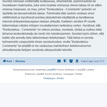
Suostut olemaan esittämättä loukkaavaa, vihamielistä, epämoraalista tai
muutakaan materiaalia, joka voisi loukata voimassa olevia lakeja oli se sitten
omassa maassasi, se maa, johon "Keskustelua - Comments"-palvelin on
sijoitettu tai kansainvälisiä lakeja. Toimimalla tätä vastoin voidaan sinut
välittömästi ja lopullisesti poistaa järjestelmän käyttäjistä ja tarvittaessa
internet-yhteydentarjoajaasi otetaan yhteyttä. Kaikkien viestien IP-osoite
tallennetaan näiden ehtojen noudattamisen tarkkailua varten. Hyväksyt, että
"Keskustelua - Comments" on oikeus poistaa, muokata, siirtää ja sulkea mikä
tahansa keskusteluketju tai viesti niin halutessamme. Suostut myös siihen, että
kaikki yllä annettu tieto tallennetaan tietokantaan. Tätä tietoa ei anneta
kolmannelle osapuolelle ilman suostumustasi, mutta "Keskustelua -
Comments" tai phpBB ei ole vastuussa mahdollisen tietoturvamurron
aiheuttamasta tietojen vuodosta ulkopuolisille tahoille.
Koti
Etusivu
Kaikki ajat ovat
UTC
Keskustelufoorumin ohjelmisto
phpBB
® Forum Software © phpBB Limited
Käännös: phpBB Suomi (lurttinen, harritapio, Pettis)
Yksityisyys
|
Ehdot