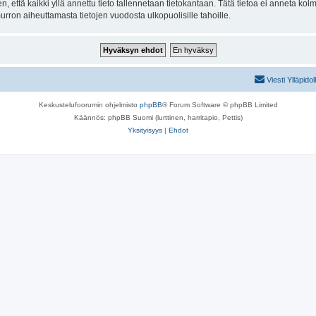
n, että kaikki yllä annettu tieto tallennetaan tietokantaan. Tätä tietoa ei anneta k
ron aiheuttamasta tietojen vuodosta ulkopuolisille tahoille.
Viesti Ylläpidol
Keskustelufoorumin ohjelmisto
phpBB
® Forum Software © phpBB Limited
Käännös: phpBB Suomi (lurttinen, harritapio, Pettis)
Yksityisyys
|
Ehdot