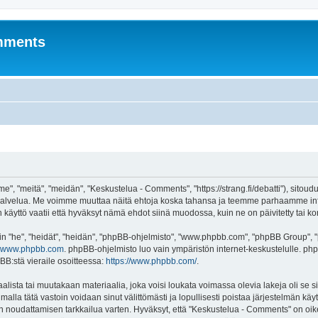
mments
, "meitä", "meidän", "Keskustelua - Comments", "https://strang.fi/debatti"), sitoud
s"-palvelua. Me voimme muuttaa näitä ehtoja koska tahansa ja teemme parhaamme 
äyttö vaatii että hyväksyt nämä ehdot siinä muodossa, kuin ne on päivitetty tai kor
"he", "heidät", "heidän", "phpBB-ohjelmisto", "www.phpbb.com", "phpBB Group", "ph
www.phpbb.com
. phpBB-ohjelmisto luo vain ympäristön internet-keskustelulle. php
BB:stä vieraile osoitteessa:
https://www.phpbb.com/
.
lista tai muutakaan materiaalia, joka voisi loukata voimassa olevia lakeja oli se 
malla tätä vastoin voidaan sinut välittömästi ja lopullisesti poistaa järjestelmän käyt
jen noudattamisen tarkkailua varten. Hyväksyt, että "Keskustelua - Comments" on oik