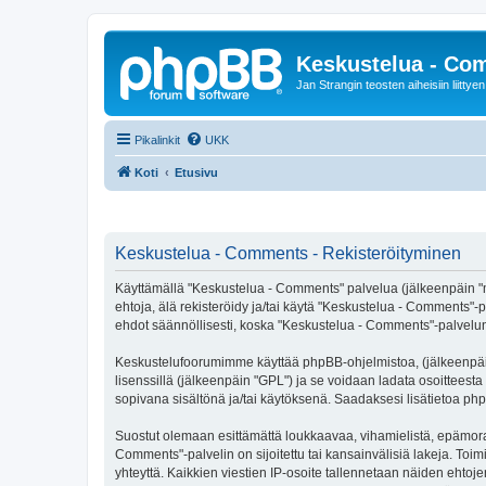
Keskustelua - Co
Jan Strangin teosten aiheisiin liittyen
Pikalinkit
UKK
Koti
Etusivu
Keskustelua - Comments - Rekisteröityminen
Käyttämällä "Keskustelua - Comments" palvelua (jälkeenpäin "me"
ehtoja, älä rekisteröidy ja/tai käytä "Keskustelua - Comment
ehdot säännöllisesti, koska "Keskustelua - Comments"-palvelun k
Keskustelufoorumimme käyttää phpBB-ohjelmistoa, (jälkeenpäin 
lisenssillä (jälkeenpäin "GPL") ja se voidaan ladata osoitteesta
sopivana sisältönä ja/tai käytöksenä. Saadaksesi lisätietoa php
Suostut olemaan esittämättä loukkaavaa, vihamielistä, epämoraa
Comments"-palvelin on sijoitettu tai kansainvälisiä lakeja. Toimi
yhteyttä. Kaikkien viestien IP-osoite tallennetaan näiden ehto