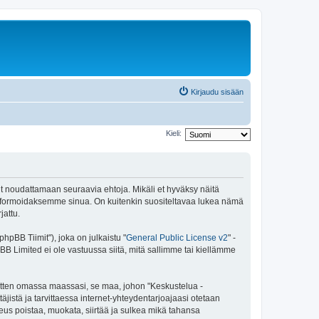
Kirjaudu sisään
Kieli:
ut noudattamaan seuraavia ehtoja. Mikäli et hyväksy näitä
informoidaksemme sinua. On kuitenkin suositeltavaa lukea nämä
jattu.
pBB Tiimit"), joka on julkaistu "
General Public License v2
" -
BB Limited ei ole vastuussa siitä, mitä sallimme tai kiellämme
sitten omassa maassasi, se maa, johon "Keskustelua -
täjistä ja tarvittaessa internet-yhteydentarjoajaasi otetaan
eus poistaa, muokata, siirtää ja sulkea mikä tahansa