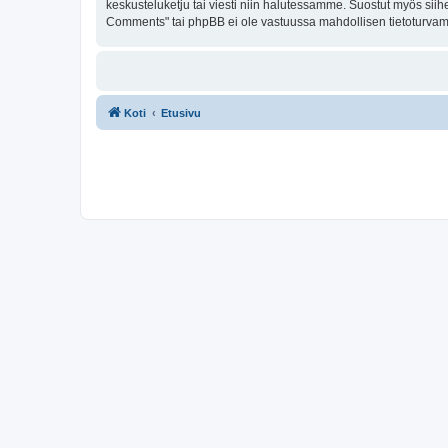
keskusteluketju tai viesti niin halutessamme. Suostut myös siihe
Comments" tai phpBB ei ole vastuussa mahdollisen tietoturvamur
Koti
Etusivu