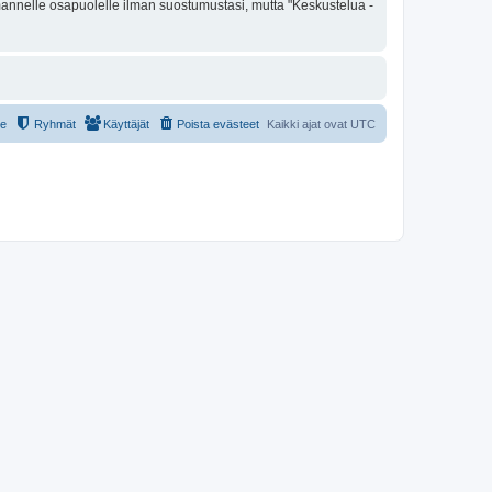
olmannelle osapuolelle ilman suostumustasi, mutta "Keskustelua -
le
Ryhmät
Käyttäjät
Poista evästeet
Kaikki ajat ovat
UTC