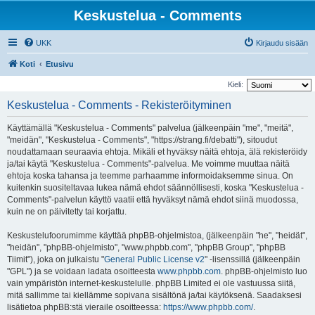
Keskustelua - Comments
UKK
Kirjaudu sisään
Koti
Etusivu
Kieli:
Keskustelua - Comments - Rekisteröityminen
Käyttämällä "Keskustelua - Comments" palvelua (jälkeenpäin "me", "meitä",
"meidän", "Keskustelua - Comments", "https://strang.fi/debatti"), sitoudut
noudattamaan seuraavia ehtoja. Mikäli et hyväksy näitä ehtoja, älä rekisteröidy
ja/tai käytä "Keskustelua - Comments"-palvelua. Me voimme muuttaa näitä
ehtoja koska tahansa ja teemme parhaamme informoidaksemme sinua. On
kuitenkin suositeltavaa lukea nämä ehdot säännöllisesti, koska "Keskustelua -
Comments"-palvelun käyttö vaatii että hyväksyt nämä ehdot siinä muodossa,
kuin ne on päivitetty tai korjattu.
Keskustelufoorumimme käyttää phpBB-ohjelmistoa, (jälkeenpäin "he", "heidät",
"heidän", "phpBB-ohjelmisto", "www.phpbb.com", "phpBB Group", "phpBB
Tiimit"), joka on julkaistu "
General Public License v2
" -lisenssillä (jälkeenpäin
"GPL") ja se voidaan ladata osoitteesta
www.phpbb.com
. phpBB-ohjelmisto luo
vain ympäristön internet-keskustelulle. phpBB Limited ei ole vastuussa siitä,
mitä sallimme tai kiellämme sopivana sisältönä ja/tai käytöksenä. Saadaksesi
lisätietoa phpBB:stä vieraile osoitteessa:
https://www.phpbb.com/
.