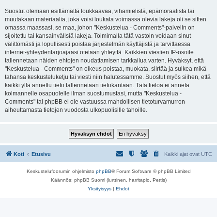
Suostut olemaan esittämättä loukkaavaa, vihamielistä, epämoraalista tai
muutakaan materiaalia, joka voisi loukata voimassa olevia lakeja oli se sitten
omassa maassasi, se maa, johon "Keskustelua - Comments"-palvelin on
sijoitettu tai kansainvälisiä lakeja. Toimimalla tätä vastoin voidaan sinut
välittömästi ja lopullisesti poistaa järjestelmän käyttäjistä ja tarvittaessa
internet-yhteydentarjoajaasi otetaan yhteyttä. Kaikkien viestien IP-osoite
tallennetaan näiden ehtojen noudattamisen tarkkailua varten. Hyväksyt, että
"Keskustelua - Comments" on oikeus poistaa, muokata, siirtää ja sulkea mikä
tahansa keskusteluketju tai viesti niin halutessamme. Suostut myös siihen, että
kaikki yllä annettu tieto tallennetaan tietokantaan. Tätä tietoa ei anneta
kolmannelle osapuolelle ilman suostumustasi, mutta "Keskustelua -
Comments" tai phpBB ei ole vastuussa mahdollisen tietoturvamurron
aiheuttamasta tietojen vuodosta ulkopuolisille tahoille.
Koti
Etusivu
Kaikki ajat ovat
UTC
Keskustelufoorumin ohjelmisto
phpBB
® Forum Software © phpBB Limited
Käännös: phpBB Suomi (lurttinen, harritapio, Pettis)
Yksityisyys
|
Ehdot