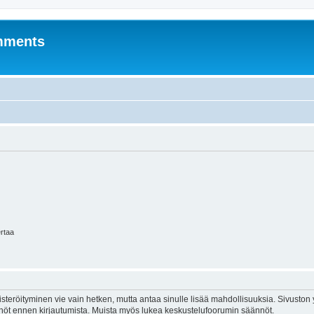
mments
ertaa
isteröityminen vie vain hetken, mutta antaa sinulle lisää mahdollisuuksia. Sivuston y
tännöt ennen kirjautumista. Muista myös lukea keskustelufoorumin säännöt.