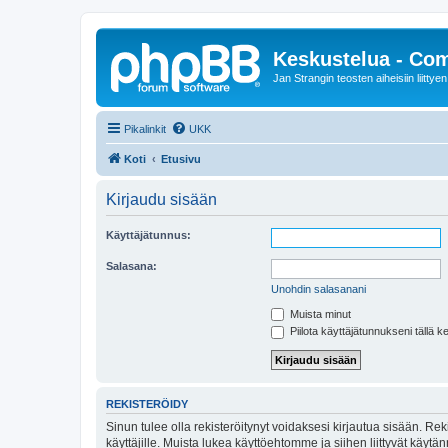
Keskustelua - Co
Jan Strangin teosten aiheisiin liittyen
Pikalinkit
UKK
Koti
Etusivu
Kirjaudu sisään
Käyttäjätunnus:
Salasana:
Unohdin salasanani
Muista minut
Piilota käyttäjätunnukseni tällä k
REKISTERÖIDY
Sinun tulee olla rekisteröitynyt voidaksesi kirjautua sisään. Rek
käyttäjille. Muista lukea käyttöehtomme ja siihen liittyvät käy