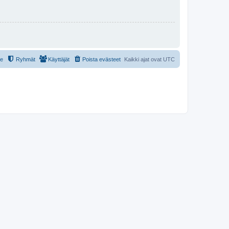
le
Ryhmät
Käyttäjät
Poista evästeet
Kaikki ajat ovat
UTC