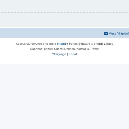
Viesti Ylläpidol
Keskustelufoorumin ohjelmisto
phpBB
® Forum Software © phpBB Limited
Käännös: phpBB Suomi (lurttinen, harritapio, Pettis)
Yksityisyys
|
Ehdot