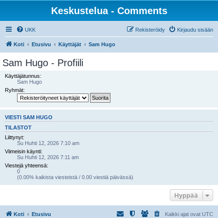
Keskustelua - Comments
UKK
Rekisteröidy
Kirjaudu sisään
Koti
Etusivu
Käyttäjät
Sam Hugo
Sam Hugo - Profiili
Käyttäjätunnus:
Sam Hugo
Ryhmät:
VIESTI SAM HUGO
TILASTOT
Liittynyt:
Su Huhti 12, 2026 7:10 am
Viimeisin käynti:
Su Huhti 12, 2026 7:11 am
Viestejä yhteensä:
0
(0.00% kaikista viesteistä / 0.00 viestiä päivässä)
Hyppää
Koti
Etusivu
Kaikki ajat ovat
UTC