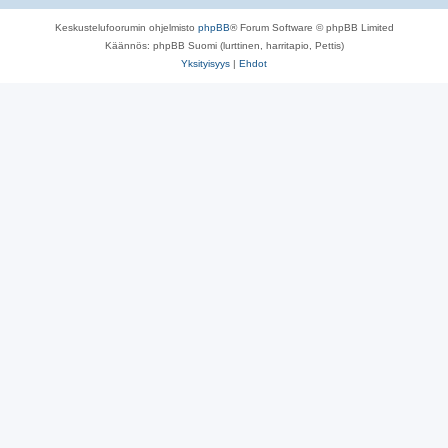
Keskustelufoorumin ohjelmisto
phpBB
® Forum Software © phpBB Limited
Käännös: phpBB Suomi (lurttinen, harritapio, Pettis)
Yksityisyys
|
Ehdot