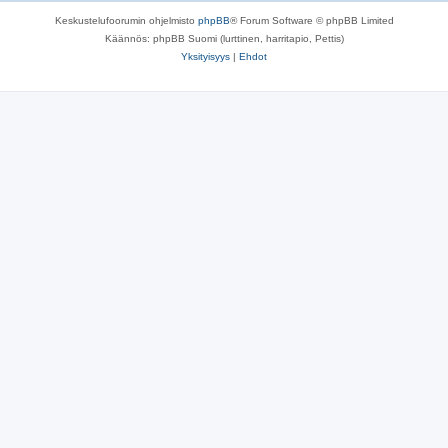
Keskustelufoorumin ohjelmisto
phpBB
® Forum Software © phpBB Limited
Käännös: phpBB Suomi (lurttinen, harritapio, Pettis)
Yksityisyys
|
Ehdot