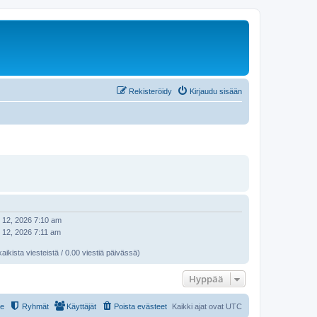
Rekisteröidy
Kirjaudu sisään
 12, 2026 7:10 am
 12, 2026 7:11 am
aikista viesteistä / 0.00 viestiä päivässä)
Hyppää
le
Ryhmät
Käyttäjät
Poista evästeet
Kaikki ajat ovat
UTC