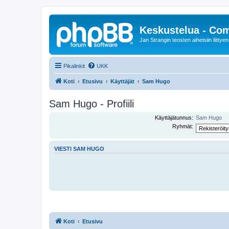
Keskustelua - Co
Jan Strangin teosten aiheisiin liittyen
Pikalinkit
UKK
Koti
Etusivu
Käyttäjät
Sam Hugo
Sam Hugo - Profiili
Käyttäjätunnus:
Sam Hugo
Ryhmät:
VIESTI SAM HUGO
Koti
Etusivu