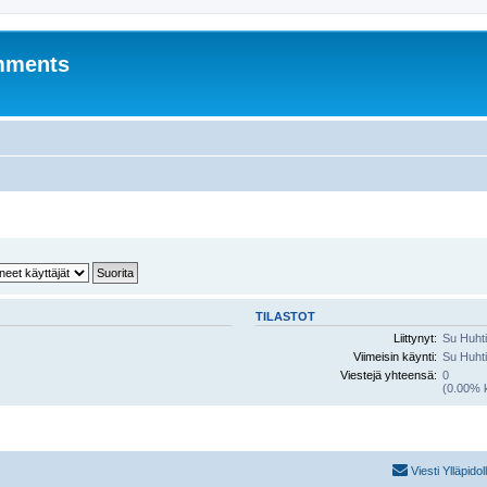
mments
TILASTOT
Liittynyt:
Su Huhti
Viimeisin käynti:
Su Huhti
Viestejä yhteensä:
0
(0.00% k
Viesti Ylläpidol