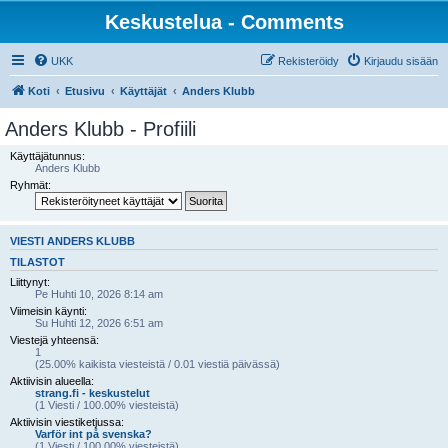
Keskustelua - Comments
UKK
Rekisteröidy
Kirjaudu sisään
Koti
Etusivu
Käyttäjät
Anders Klubb
Anders Klubb - Profiili
Käyttäjätunnus:
Anders Klubb
Ryhmät:
VIESTI ANDERS KLUBB
TILASTOT
Liittynyt:
Pe Huhti 10, 2026 8:14 am
Viimeisin käynti:
Su Huhti 12, 2026 6:51 am
Viestejä yhteensä:
1
(25.00% kaikista viesteistä / 0.01 viestiä päivässä)
Aktiivisin alueella:
strang.fi - keskustelut
(1 Viesti / 100.00% viesteistä)
Aktiivisin viestiketjussa:
Varför int på svenska?
(1 Viesti / 100.00% viesteistä)