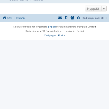
Hyppää
Koti
Etusivu
Kaikki ajat ovat
UTC
Keskustelufoorumin ohjelmisto
phpBB
® Forum Software © phpBB Limited
Käännös: phpBB Suomi (lurttinen, harritapio, Pettis)
Yksityisyys
|
Ehdot