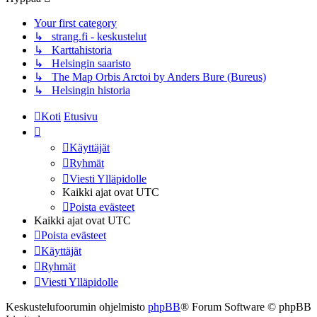
Your first category
↳ strang.fi - keskustelut
↳ Karttahistoria
↳ Helsingin saaristo
↳ The Map Orbis Arctoi by Anders Bure (Bureus)
↳ Helsingin historia
Koti
Etusivu
Käyttäjät
Ryhmät
Viesti Ylläpidolle
Kaikki ajat ovat
UTC
Poista evästeet
Kaikki ajat ovat
UTC
Poista evästeet
Käyttäjät
Ryhmät
Viesti Ylläpidolle
Keskustelufoorumin ohjelmisto
phpBB
® Forum Software © phpBB