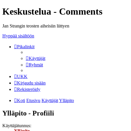
Keskustelua - Comments
Jan Strangin teosten aiheisiin liittyen
Hyppää sisältöön
Pikalinkit
Käyttäjät
Ryhmät
UKK
Kirjaudu sisään
Rekisteröidy
Koti
Etusivu
Käyttäjät
Ylläpito
Ylläpito - Profiili
Käyttäjätunnus:
Ylläpito