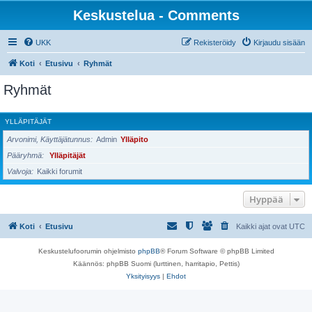
Keskustelua - Comments
UKK
Rekisteröidy
Kirjaudu sisään
Koti
Etusivu
Ryhmät
Ryhmät
YLLÄPITÄJÄT
Arvonimi, Käyttäjätunnus
Admin
Ylläpito
Pääryhmä
Ylläpitäjät
Valvoja
Kaikki forumit
Hyppää
Koti
Etusivu
Kaikki ajat ovat
UTC
Keskustelufoorumin ohjelmisto
phpBB
® Forum Software © phpBB Limited
Käännös: phpBB Suomi (lurttinen, harritapio, Pettis)
Yksityisyys
|
Ehdot