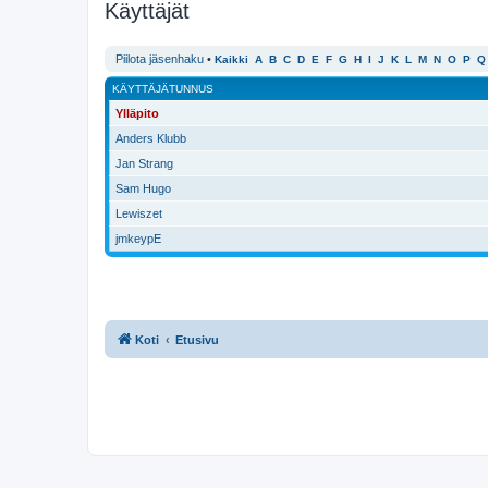
Käyttäjät
Piilota jäsenhaku
•
Kaikki
A
B
C
D
E
F
G
H
I
J
K
L
M
N
O
P
Q
KÄYTTÄJÄTUNNUS
Ylläpito
Anders Klubb
Jan Strang
Sam Hugo
Lewiszet
jmkeypE
Koti
Etusivu