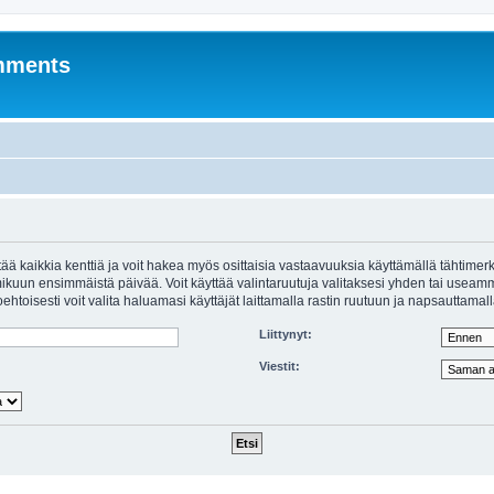
mments
äyttää kaikkia kenttiä ja voit hakea myös osittaisia vastaavuuksia käyttämällä tähtim
uun ensimmäistä päivää. Voit käyttää valintaruutuja valitaksesi yhden tai useamm
ehtoisesti voit valita haluamasi käyttäjät laittamalla rastin ruutuun ja napsauttamall
Liittynyt:
Viestit: