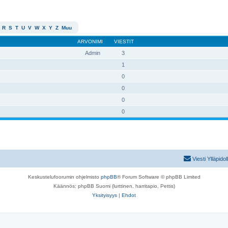
R
S
T
U
V
W
X
Y
Z
Muu
ARVONIMI
VIESTIT
Admin
3
1
0
0
0
0
Viesti Ylläpidol
Keskustelufoorumin ohjelmisto
phpBB
® Forum Software © phpBB Limited
Käännös: phpBB Suomi (lurttinen, harritapio, Pettis)
Yksityisyys
|
Ehdot