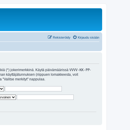
Rekisteröidy
Kirjaudu sisään
erkkiä (*) jokerimerkkinä. Käytä päivämäärissä
VVVV-KK-PP
-
an käyttäjätunnuksen (riippuen lomakkeesta, voit
a "Valitse merkityt" nappulaa.