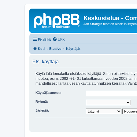
Keskustelua - Co
Jan Strangin teosten aiheisiin liittyen
Pikalinkit
UKK
Koti
Etusivu
Käyttäjät
Etsi käyttäjä
Käytä tätä lomaketta etsiäksesi käyttäjiä. Sinun ei tarvitse t
muotoa, esim.
2002-01-01
tarkoittamaan vuoden 2002 tammik
mahdollisesti laittaa usean käyttäjätunnuksen kerralla). Vaihto
Käyttäjätunnus:
Ryhmä:
Järjestä: