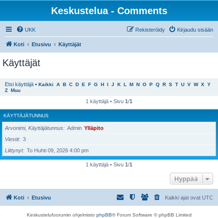
Keskustelua - Comments
UKK
Rekisteröidy
Kirjaudu sisään
Koti
Etusivu
Käyttäjät
Käyttäjät
Etsi käyttäjä
•
Kaikki
A
B
C
D
E
F
G
H
I
J
K
L
M
N
O
P
Q
R
S
T
U
V
W
X
Y
Z
Muu
1 käyttäjä • Sivu
1
/
1
KÄYTTÄJÄTUNNUS
Arvonimi, Käyttäjätunnus
Admin
Ylläpito
Viestit
3
Liittynyt
To Huhti 09, 2026 4:00 pm
1 käyttäjä • Sivu
1
/
1
Hyppää
Koti
Etusivu
Kaikki ajat ovat
UTC
Keskustelufoorumin ohjelmisto
phpBB
® Forum Software © phpBB Limited