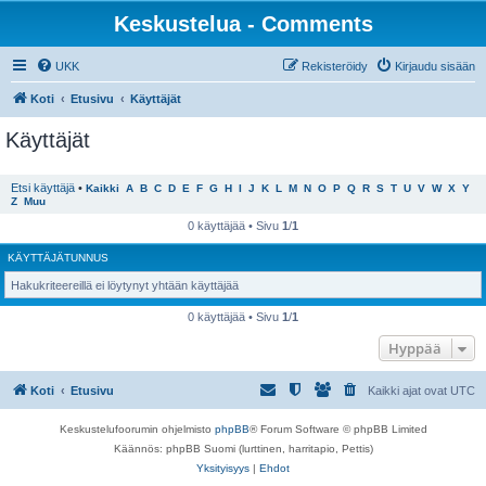
Keskustelua - Comments
UKK
Rekisteröidy
Kirjaudu sisään
Koti
Etusivu
Käyttäjät
Käyttäjät
Etsi käyttäjä
•
Kaikki
A
B
C
D
E
F
G
H
I
J
K
L
M
N
O
P
Q
R
S
T
U
V
W
X
Y
Z
Muu
0 käyttäjää • Sivu
1
/
1
KÄYTTÄJÄTUNNUS
Hakukriteereillä ei löytynyt yhtään käyttäjää
0 käyttäjää • Sivu
1
/
1
Hyppää
Koti
Etusivu
Kaikki ajat ovat
UTC
Keskustelufoorumin ohjelmisto
phpBB
® Forum Software © phpBB Limited
Käännös: phpBB Suomi (lurttinen, harritapio, Pettis)
Yksityisyys
|
Ehdot