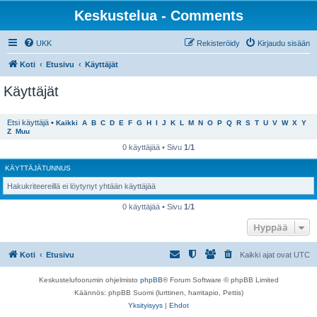
Keskustelua - Comments
UKK
Rekisteröidy
Kirjaudu sisään
Koti
Etusivu
Käyttäjät
Käyttäjät
Etsi käyttäjä
•
Kaikki
A
B
C
D
E
F
G
H
I
J
K
L
M
N
O
P
Q
R
S
T
U
V
W
X
Y
Z
Muu
0 käyttäjää • Sivu
1
/
1
KÄYTTÄJÄTUNNUS
Hakukriteereillä ei löytynyt yhtään käyttäjää
0 käyttäjää • Sivu
1
/
1
Hyppää
Koti
Etusivu
Kaikki ajat ovat
UTC
Keskustelufoorumin ohjelmisto
phpBB
® Forum Software © phpBB Limited
Käännös: phpBB Suomi (lurttinen, harritapio, Pettis)
Yksityisyys
|
Ehdot