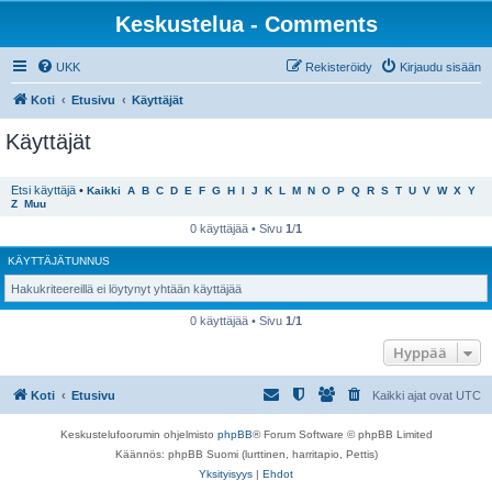
Keskustelua - Comments
UKK
Rekisteröidy
Kirjaudu sisään
Koti
Etusivu
Käyttäjät
Käyttäjät
Etsi käyttäjä
•
Kaikki
A
B
C
D
E
F
G
H
I
J
K
L
M
N
O
P
Q
R
S
T
U
V
W
X
Y
Z
Muu
0 käyttäjää • Sivu
1
/
1
KÄYTTÄJÄTUNNUS
Hakukriteereillä ei löytynyt yhtään käyttäjää
0 käyttäjää • Sivu
1
/
1
Hyppää
Koti
Etusivu
Kaikki ajat ovat
UTC
Keskustelufoorumin ohjelmisto
phpBB
® Forum Software © phpBB Limited
Käännös: phpBB Suomi (lurttinen, harritapio, Pettis)
Yksityisyys
|
Ehdot