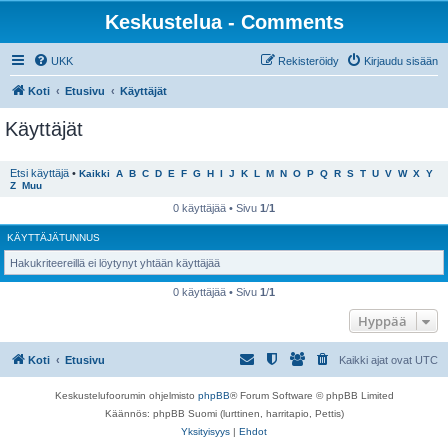
Keskustelua - Comments
UKK
Rekisteröidy
Kirjaudu sisään
Koti
Etusivu
Käyttäjät
Käyttäjät
Etsi käyttäjä
•
Kaikki
A
B
C
D
E
F
G
H
I
J
K
L
M
N
O
P
Q
R
S
T
U
V
W
X
Y
Z
Muu
0 käyttäjää • Sivu
1
/
1
KÄYTTÄJÄTUNNUS
Hakukriteereillä ei löytynyt yhtään käyttäjää
0 käyttäjää • Sivu
1
/
1
Hyppää
Koti
Etusivu
Kaikki ajat ovat
UTC
Keskustelufoorumin ohjelmisto
phpBB
® Forum Software © phpBB Limited
Käännös: phpBB Suomi (lurttinen, harritapio, Pettis)
Yksityisyys
|
Ehdot