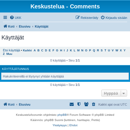
Keskustelua - Comments
UKK
Rekisteröidy
Kirjaudu sisään
Koti
Etusivu
Käyttäjät
Käyttäjät
Etsi käyttäjä
•
Kaikki
A
B
C
D
E
F
G
H
I
J
K
L
M
N
O
P
Q
R
S
T
U
V
W
X
Y
Z
Muu
0 käyttäjää • Sivu
1
/
1
KÄYTTÄJÄTUNNUS
Hakukriteereillä ei löytynyt yhtään käyttäjää
0 käyttäjää • Sivu
1
/
1
Hyppää
Koti
Etusivu
Kaikki ajat ovat
UTC
Keskustelufoorumin ohjelmisto
phpBB
® Forum Software © phpBB Limited
Käännös: phpBB Suomi (lurttinen, harritapio, Pettis)
Yksityisyys
|
Ehdot