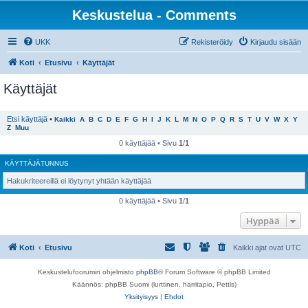
Keskustelua - Comments
UKK
Rekisteröidy
Kirjaudu sisään
Koti
Etusivu
Käyttäjät
Käyttäjät
Etsi käyttäjä
•
Kaikki
A
B
C
D
E
F
G
H
I
J
K
L
M
N
O
P
Q
R
S
T
U
V
W
X
Y
Z
Muu
0 käyttäjää • Sivu
1
/
1
KÄYTTÄJÄTUNNUS
Hakukriteereillä ei löytynyt yhtään käyttäjää
0 käyttäjää • Sivu
1
/
1
Hyppää
Koti
Etusivu
Kaikki ajat ovat
UTC
Keskustelufoorumin ohjelmisto
phpBB
® Forum Software © phpBB Limited
Käännös: phpBB Suomi (lurttinen, harritapio, Pettis)
Yksityisyys
|
Ehdot