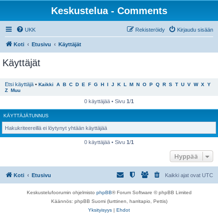
Keskustelua - Comments
UKK
Rekisteröidy
Kirjaudu sisään
Koti
Etusivu
Käyttäjät
Käyttäjät
Etsi käyttäjä
•
Kaikki
A
B
C
D
E
F
G
H
I
J
K
L
M
N
O
P
Q
R
S
T
U
V
W
X
Y
Z
Muu
0 käyttäjää • Sivu
1
/
1
KÄYTTÄJÄTUNNUS
Hakukriteereillä ei löytynyt yhtään käyttäjää
0 käyttäjää • Sivu
1
/
1
Hyppää
Koti
Etusivu
Kaikki ajat ovat
UTC
Keskustelufoorumin ohjelmisto
phpBB
® Forum Software © phpBB Limited
Käännös: phpBB Suomi (lurttinen, harritapio, Pettis)
Yksityisyys
|
Ehdot