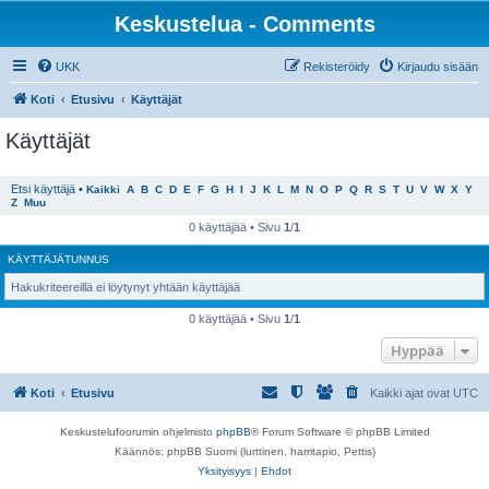
Keskustelua - Comments
UKK
Rekisteröidy
Kirjaudu sisään
Koti
Etusivu
Käyttäjät
Käyttäjät
Etsi käyttäjä
•
Kaikki
A
B
C
D
E
F
G
H
I
J
K
L
M
N
O
P
Q
R
S
T
U
V
W
X
Y
Z
Muu
0 käyttäjää • Sivu
1
/
1
KÄYTTÄJÄTUNNUS
Hakukriteereillä ei löytynyt yhtään käyttäjää
0 käyttäjää • Sivu
1
/
1
Hyppää
Koti
Etusivu
Kaikki ajat ovat
UTC
Keskustelufoorumin ohjelmisto
phpBB
® Forum Software © phpBB Limited
Käännös: phpBB Suomi (lurttinen, harritapio, Pettis)
Yksityisyys
|
Ehdot