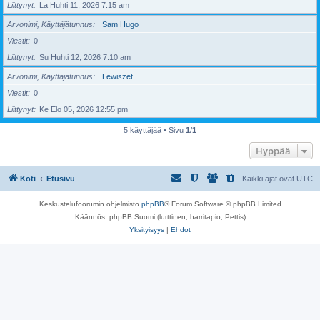
Liittynyt
La Huhti 11, 2026 7:15 am
Arvonimi, Käyttäjätunnus
Sam Hugo
Viestit
0
Liittynyt
Su Huhti 12, 2026 7:10 am
Arvonimi, Käyttäjätunnus
Lewiszet
Viestit
0
Liittynyt
Ke Elo 05, 2026 12:55 pm
5 käyttäjää • Sivu
1
/
1
Hyppää
Koti
Etusivu
Kaikki ajat ovat
UTC
Keskustelufoorumin ohjelmisto
phpBB
® Forum Software © phpBB Limited
Käännös: phpBB Suomi (lurttinen, harritapio, Pettis)
Yksityisyys
|
Ehdot