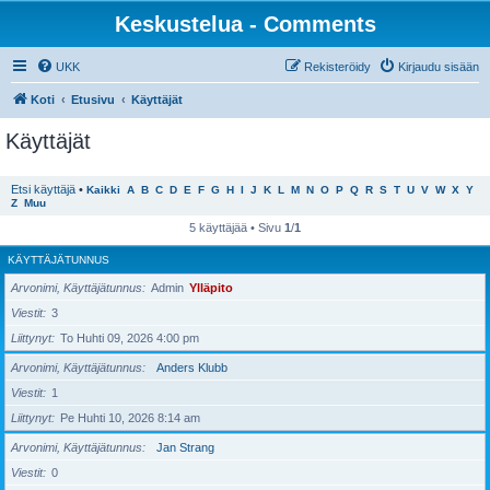
Keskustelua - Comments
UKK
Rekisteröidy
Kirjaudu sisään
Koti
Etusivu
Käyttäjät
Käyttäjät
Etsi käyttäjä
•
Kaikki
A
B
C
D
E
F
G
H
I
J
K
L
M
N
O
P
Q
R
S
T
U
V
W
X
Y
Z
Muu
5 käyttäjää • Sivu
1
/
1
KÄYTTÄJÄTUNNUS
Arvonimi, Käyttäjätunnus
Admin
Ylläpito
Viestit
3
Liittynyt
To Huhti 09, 2026 4:00 pm
Arvonimi, Käyttäjätunnus
Anders Klubb
Viestit
1
Liittynyt
Pe Huhti 10, 2026 8:14 am
Arvonimi, Käyttäjätunnus
Jan Strang
Viestit
0