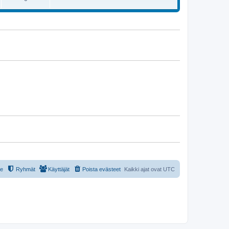
t
t
s
i
i
t
e
t
i
s
t
t
i
t
le
Ryhmät
Käyttäjät
Poista evästeet
Kaikki ajat ovat
UTC