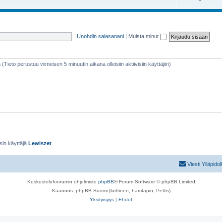
e
e
i
t
e
h
Unohdin salasanani
|
Muista minut
t
e
e
t
 (Tieto perustuu viimeisen 5 minuutin aikana olleisiin aktiivisiin käyttäjiin)
sin käyttäjä
Lewiszet
Viesti Ylläpidol
Keskustelufoorumin ohjelmisto
phpBB
® Forum Software © phpBB Limited
Käännös: phpBB Suomi (lurttinen, harritapio, Pettis)
Yksityisyys
|
Ehdot