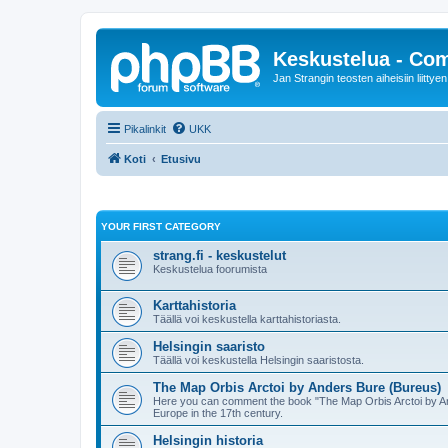
Keskustelua - Co
Jan Strangin teosten aiheisiin liittyen
Pikalinkit
UKK
Koti
Etusivu
YOUR FIRST CATEGORY
strang.fi - keskustelut
Keskustelua foorumista
Karttahistoria
Täällä voi keskustella karttahistoriasta.
Helsingin saaristo
Täällä voi keskustella Helsingin saaristosta.
The Map Orbis Arctoi by Anders Bure (Bureus)
Here you can comment the book "The Map Orbis Arctoi by An
Europe in the 17th century.
Helsingin historia