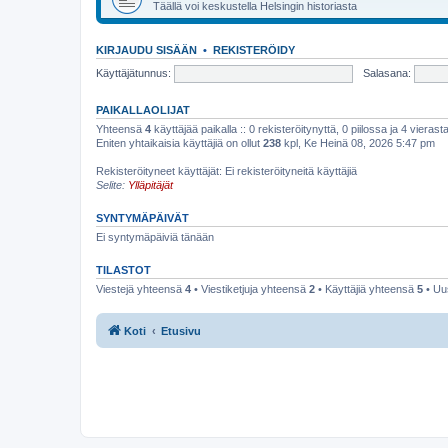
Täällä voi keskustella Helsingin historiasta
KIRJAUDU SISÄÄN
•
REKISTERÖIDY
Käyttäjätunnus:
Salasana:
PAIKALLAOLIJAT
Yhteensä
4
käyttäjää paikalla :: 0 rekisteröitynyttä, 0 piilossa ja 4 vierasta
Eniten yhtaikaisia käyttäjiä on ollut
238
kpl, Ke Heinä 08, 2026 5:47 pm
Rekisteröityneet käyttäjät: Ei rekisteröityneitä käyttäjiä
Selite:
Ylläpitäjät
SYNTYMÄPÄIVÄT
Ei syntymäpäiviä tänään
TILASTOT
Viestejä yhteensä
4
• Viestiketjuja yhteensä
2
• Käyttäjiä yhteensä
5
• Uu
Koti
Etusivu