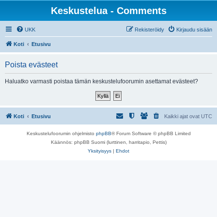
Keskustelua - Comments
UKK
Rekisteröidy
Kirjaudu sisään
Koti
Etusivu
Poista evästeet
Haluatko varmasti poistaa tämän keskustelufoorumin asettamat evästeet?
Koti
Etusivu
Kaikki ajat ovat
UTC
Keskustelufoorumin ohjelmisto
phpBB
® Forum Software © phpBB Limited
Käännös: phpBB Suomi (lurttinen, harritapio, Pettis)
Yksityisyys
|
Ehdot