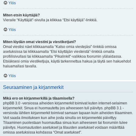
Ylös
Miten etsin käyttäjiä?
Vieraile “Käyttäjät”-sivulla ja klikkaa “Etsi käyttäjä”-linkkiä.
Ylös
Miten löydän omat viestini ja viestiketjuni?
Omat viestisi näet klikkaamalla “Katso omia viestejäsi”-linkkiä omissa
asetuksissa tai klikkaamalla “Etsi käyttäjän viesteistä”-linkkiä omalla
profiilisivullasi tai klikkaamalla “Pikalinkit”-valikkoa foorumin ylälaidassa.
Etsiäksesi omia viestiketjuja, käytä tarkennettua hakua ja täytä sen hakuehdot
haluamallasi tavalla.
Ylös
Seuraaminen ja kirjanmerkit
Mikä ero on kirjanmerkillä ja tilaamisella?
phpBB 3.0 -versiossa aiheiden kirjanmerkit toimivat kuten internet-selaimen
kirjanmerkit. Sinua ei huomautettu jos aiheeseen tuli päivitys. phpBB 3.1 -
versiosta lähtien kirjanmerkit toimivat samaan tapaan kuin aiheiden tilaaminen.
Voit saada ilmoituksen kun aihe josta sinulla on kirjanmerkki päivittyy.
Tilaaminen puolestaan huomauttaa sinua kun aiheeseen tai foorumiin tulee
päivitys. Huomautusten asetukset ja tilausten asetukset voidaan määrittää
omissa asetuksissa kohdassa “Omat asetukset”.