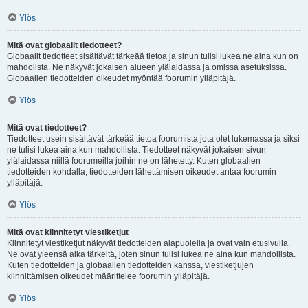
Ylös
Mitä ovat globaalit tiedotteet?
Globaalit tiedotteet sisältävät tärkeää tietoa ja sinun tulisi lukea ne aina kun on
mahdolista. Ne näkyvät jokaisen alueen ylälaidassa ja omissa asetuksissa.
Globaalien tiedotteiden oikeudet myöntää foorumin ylläpitäjä.
Ylös
Mitä ovat tiedotteet?
Tiedotteet usein sisältävät tärkeää tietoa foorumista jota olet lukemassa ja siksi
ne tulisi lukea aina kun mahdollista. Tiedotteet näkyvät jokaisen sivun
ylälaidassa niillä foorumeilla joihin ne on lähetetty. Kuten globaalien
tiedotteiden kohdalla, tiedotteiden lähettämisen oikeudet antaa foorumin
ylläpitäjä.
Ylös
Mitä ovat kiinnitetyt viestiketjut
Kiinnitetyt viestiketjut näkyvät tiedotteiden alapuolella ja ovat vain etusivulla.
Ne ovat yleensä aika tärkeitä, joten sinun tulisi lukea ne aina kun mahdollista.
Kuten tiedotteiden ja globaalien tiedotteiden kanssa, viestiketjujen
kiinnittämisen oikeudet määrittelee foorumin ylläpitäjä.
Ylös