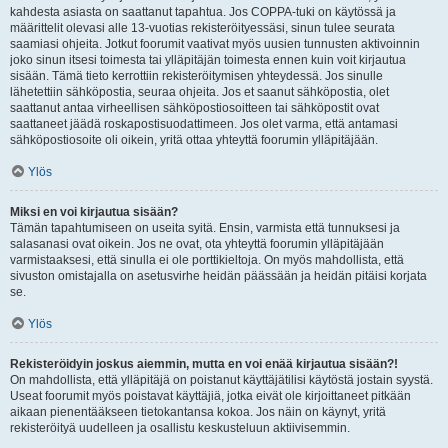
kahdesta asiasta on saattanut tapahtua. Jos COPPA-tuki on käytössä ja
määrittelit olevasi alle 13-vuotias rekisteröityessäsi, sinun tulee seurata
saamiasi ohjeita. Jotkut foorumit vaativat myös uusien tunnusten aktivoinnin
joko sinun itsesi toimesta tai ylläpitäjän toimesta ennen kuin voit kirjautua
sisään. Tämä tieto kerrottiin rekisteröitymisen yhteydessä. Jos sinulle
lähetettiin sähköpostia, seuraa ohjeita. Jos et saanut sähköpostia, olet
saattanut antaa virheellisen sähköpostiosoitteen tai sähköpostit ovat
saattaneet jäädä roskapostisuodattimeen. Jos olet varma, että antamasi
sähköpostiosoite oli oikein, yritä ottaa yhteyttä foorumin ylläpitäjään.
Ylös
Miksi en voi kirjautua sisään?
Tämän tapahtumiseen on useita syitä. Ensin, varmista että tunnuksesi ja
salasanasi ovat oikein. Jos ne ovat, ota yhteyttä foorumin ylläpitäjään
varmistaaksesi, että sinulla ei ole porttikieltoja. On myös mahdollista, että
sivuston omistajalla on asetusvirhe heidän päässään ja heidän pitäisi korjata
se.
Ylös
Rekisteröidyin joskus aiemmin, mutta en voi enää kirjautua sisään?!
On mahdollista, että ylläpitäjä on poistanut käyttäjätilisi käytöstä jostain syystä.
Useat foorumit myös poistavat käyttäjiä, jotka eivät ole kirjoittaneet pitkään
aikaan pienentääkseen tietokantansa kokoa. Jos näin on käynyt, yritä
rekisteröityä uudelleen ja osallistu keskusteluun aktiivisemmin.