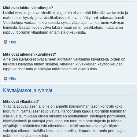
Mitä ovat lukitut viestiketjut?
Lukitut viestiketjut ovat viestiketjuja, joihin ei voi enää lähettää vastauksia ja
mahdolliset kyselyt joita viestiketjussa oli, ovat päättyneet automaattisesti.
Viestiketjuja voidaan lukita useista syistä ylläpitäjän tai foorumin valvojan
toimesta. Saatat myös pystyä lukitsemaan oman viestiketjusi, mutta tämä
riippuu foorumin ylläpitäjän antamista oikeuksista.
Ylös
Mitä ovat aiheiden kuvakkeet?
Aiheiden kuvakkeet ovat aiheen aloittajan valitsemia kuvakkeita joiden on
tarkoitus kuvastaa niiden sisältöä. Aiheiden kuvakkeiden käyttöoikeudet
riippuvat foorumin ylläpitäjän määrittelemistä oikeuksista.
Ylös
Käyttäjätasot ja ryhmät
Mitä ovat ylläpitäjät?
Ylläpitäjät ovat jäseniä joille on annettu korkeimman tason kontrolli koko
foorumiin. Nämä jäsenet voivat hallita foorumin kaikkia foorumin toiminnan
osa-alueita, mukaan lukien oikeuksien asettaminen, käyttäjien porttikiellot,
käyttäjäryhmät ja valvojat yms., riippuen foorumin perustajasta ja hänen
ylläpitäjille määrittelemistä oikeuksista. Heillä saattaa olla myös täydet
valvojan oikeudet kaikilla keskustelualueilla, riippuen foorumin perustajan
määrittelemistä asetuksista.