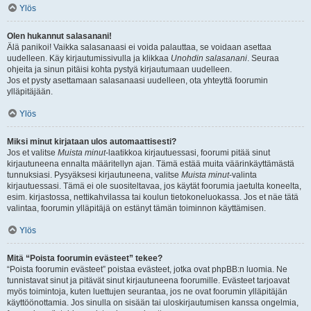
Ylös
Olen hukannut salasanani!
Älä panikoi! Vaikka salasanaasi ei voida palauttaa, se voidaan asettaa
uudelleen. Käy kirjautumissivulla ja klikkaa
Unohdin salasanani
. Seuraa
ohjeita ja sinun pitäisi kohta pystyä kirjautumaan uudelleen.
Jos et pysty asettamaan salasanaasi uudelleen, ota yhteyttä foorumin
ylläpitäjään.
Ylös
Miksi minut kirjataan ulos automaattisesti?
Jos et valitse
Muista minut
-laatikkoa kirjautuessasi, foorumi pitää sinut
kirjautuneena ennalta määritellyn ajan. Tämä estää muita väärinkäyttämästä
tunnuksiasi. Pysyäksesi kirjautuneena, valitse
Muista minut
-valinta
kirjautuessasi. Tämä ei ole suositeltavaa, jos käytät foorumia jaetulta koneelta,
esim. kirjastossa, nettikahvilassa tai koulun tietokoneluokassa. Jos et näe tätä
valintaa, foorumin ylläpitäjä on estänyt tämän toiminnon käyttämisen.
Ylös
Mitä “Poista foorumin evästeet” tekee?
“Poista foorumin evästeet” poistaa evästeet, jotka ovat phpBB:n luomia. Ne
tunnistavat sinut ja pitävät sinut kirjautuneena foorumille. Evästeet tarjoavat
myös toimintoja, kuten luettujen seurantaa, jos ne ovat foorumin ylläpitäjän
käyttöönottamia. Jos sinulla on sisään tai uloskirjautumisen kanssa ongelmia,