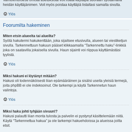
Vaihtoehtoisesti omista asetuksista voit lisätä käyttäjiä suoraan syöttämällä
heidän käyttäjänimen. Voit myös poistaa käyttäjiä listaltasi samalta sivulta.
Ylös
Foorumilta hakeminen
Miten etsin alueelta tai alueilta?
Syötä hakutermi hakukenttään, joka sijaitsee etusivulla, alueen tai viestiketjun
sivulla. Tarkennettuun hakuun pääset klikkaamalla “Tarkennettu haku”-linkkiä
joka on saatavilla jokaisella sivulla. Haun sijainti voi riippua käyttämästäsi
tyylistä.
Ylös
Miksi hakuni ei löytänyt mitään?
Hakusi oli todennäköisesti liian epämääräinen ja sisälsi useita yleisiä termejä,
joita phpBB ei ole indeksoinut. Ole tarkempi ja käytä Tarkennetun haun
valintoja.
Ylös
Miksi haku johti tyhjään sivuun!?
Hakusi palautti liian monta tulosta ja palvelin ei pystynyt käsittelemään niitä.
Käytä “Tarkennettua hakua” ja ole tarkempi hakuehdoissa ja alueissa joilta
etsit.