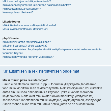
Mikä ero on kirjanmerkillä ja tilaamisella?
Kuinka teen kirjanmerkin tai seuraan haluamaani aihetta?
Kuinka tilaan haluamani alueen?
Kuinka poistan tilaukseni?
Liitetiedostot
Mitkä liitetiedostot ovat sallittuja tällä alueella?
Mistä löydän lähettämäni liitetiedostot?
phpBB -asiat
Kuka kirjoitti tämän foorumisovelluksen?
Miksi ominaisuutta X ei ole saatavilla?
Keneen minun tulee olla yhteydessä väärinkäytöstapauksissa tai lakiasioissa tähän
foorumiin liittyen?
Kuinka otan yhteyttä foorumin ylläpitäjään?
Kirjautumisen ja rekisteröitymisen ongelmat
Miksi minun pitää rekisteröityä?
Sinun ei välttämättä tarvitse, riippuu foorumin ylläpitäjästä, tarvitaanko
foorumilla kirjoittamiseen rekisteröitymistä. Rekisteröityminen voi kuitenkin
antaa sinulle lisää ominaisuuksia käyttöön, jotka eivät ole vieraiden
käytettävissä. Näitä ovat mm. avatar-kuvan määrittely, yksityisviestit,
sähköpostien lähettäminen muille käyttäjille, käyttäjäryhmien jäsenyys jne.
Siihen menee aikaa vain muutamia hetkiä, joten se on suositeltavaa.