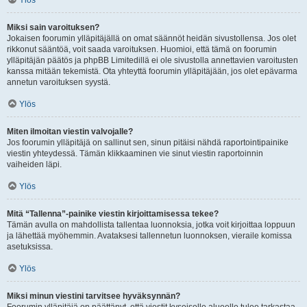
Ylös
Miksi sain varoituksen?
Jokaisen foorumin ylläpitäjällä on omat säännöt heidän sivustollensa. Jos olet
rikkonut sääntöä, voit saada varoituksen. Huomioi, että tämä on foorumin
ylläpitäjän päätös ja phpBB Limitedillä ei ole sivustolla annettavien varoitusten
kanssa mitään tekemistä. Ota yhteyttä foorumin ylläpitäjään, jos olet epävarma
annetun varoituksen syystä.
Ylös
Miten ilmoitan viestin valvojalle?
Jos foorumin ylläpitäjä on sallinut sen, sinun pitäisi nähdä raportointipainike
viestin yhteydessä. Tämän klikkaaminen vie sinut viestin raportoinnin
vaiheiden läpi.
Ylös
Mitä “Tallenna”-painike viestin kirjoittamisessa tekee?
Tämän avulla on mahdollista tallentaa luonnoksia, jotka voit kirjoittaa loppuun
ja lähettää myöhemmin. Avataksesi tallennetun luonnoksen, vieraile komissa
asetuksissa.
Ylös
Miksi minun viestini tarvitsee hyväksynnän?