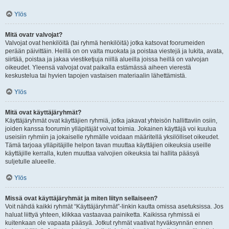
Ylös
Mitä ovatr valvojat?
Valvojat ovat henkilöitä (tai ryhmä henkilöitä) jotka katsovat foorumeiden
perään päivittäin. Heillä on on valta muokata ja poistaa viestejä ja lukita, avata,
siirtää, poistaa ja jakaa viestiketjuja niillä alueilla joissa heillä on valvojan
oikeudet. Yleensä valvojat ovat paikalla estämässä aiheen vierestä
keskustelua tai hyvien tapojen vastaisen materiaalin lähettämistä.
Ylös
Mitä ovat käyttäjäryhmät?
Käyttäjäryhmät ovat käyttäjien ryhmiä, jotka jakavat yhteisön hallittaviin osiin,
joiden kanssa foorumin ylläpitäjät voivat toimia. Jokainen käyttäjä voi kuulua
useisiin ryhmiin ja jokaiselle ryhmälle voidaan määritellä yksilölliset oikeudet.
Tämä tarjoaa ylläpitäjille helpon tavan muuttaa käyttäjien oikeuksia useille
käyttäjille kerralla, kuten muuttaa valvojien oikeuksia tai hallita pääsyä
suljetulle alueelle.
Ylös
Missä ovat käyttäjäryhmät ja miten liityn sellaiseen?
Voit nähdä kaikki ryhmät “Käyttäjäryhmät”-linkin kautta omissa asetuksissa. Jos
haluat liittyä yhteen, klikkaa vastaavaa painiketta. Kaikissa ryhmissä ei
kuitenkaan ole vapaata pääsyä. Jotkut ryhmät vaativat hyväksynnän ennen