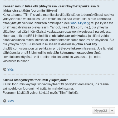
Keneen minun tulee olla yhteydessä väärinkäytöstapauksissa tai
lakiasioissa tähän foorumiin liittyen?
Kuka tahansa “Tiimi”-sivulla mainituista ylläpitäjistä on todennäköisesti sopiva
yhteyshenkilö valituksillesi. Jos et tätä kautta saa vastausta, sinun kannattaa
ottaa yhteyttä verkkotunnuksen omistajaan (tee
whois-kysely
) tai jos kyseessä
on ilmaispalvelussa oleva (esim. Yahoo!, free.fr, f2s.com, jne.), ota yhteyttä
ylläpitoon tai väärinkäytöksistä vastaavaan osastoon kyseisessä palvelussa.
Huomaa, että phpBB Limitedillä
ei ole lainkaan toimivaltaa
ja sitä ei voida
pitää vastuussa miten, missä tai kenen toimesta tämä foorumi on käytössä. Älä
ota yhteyttä phpBB Limitediin missään lakiasioissa
jotka eivät liity
phpBB.com-sivustoon tai pelkkään phpBB-sovellukseen itseensä. Jos lähetät
sähköpostia phpBB Limitedille
mistään kolmannen osapuolen
tämän
sovelluksen käytöstä, voit odottaa niukkasanaista vastausta, jos edes
vastausta lainkaan.
Ylös
Kuinka otan yhteyttä foorumin ylläpitäjään?
Kaikki foorumin käyttäjät voivat käyttää “Ota yhteyttä” -lomaketta, jos täämä
vaihtoehto on foorumin ylläpitäjän mahdollistama.
Foorumin käyttäjät voivat käyttää myös “Tiimi”-linkkiä.
Ylös
Hyppää