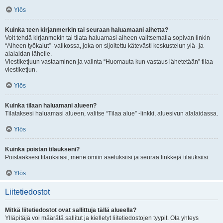
Ylös
Kuinka teen kirjanmerkin tai seuraan haluamaani aihetta?
Voit tehdä kirjanmekin tai tilata haluamasi aiheen valitsemalla sopivan linkin
“Aiheen työkalut” -valikossa, joka on sijoitettu kätevästi keskustelun ylä- ja
alalaidan lähelle.
Viestiketjuun vastaaminen ja valinta “Huomauta kun vastaus lähetetään” tilaa
viestiketjun.
Ylös
Kuinka tilaan haluamani alueen?
Tilataksesi haluamasi alueen, valitse “Tilaa alue” -linkki, aluesivun alalaidassa.
Ylös
Kuinka poistan tilaukseni?
Poistaaksesi tilauksiasi, mene omiin asetuksiisi ja seuraa linkkejä tilauksiisi.
Ylös
Liitetiedostot
Mitkä liitetiedostot ovat sallittuja tällä alueella?
Ylläpitäjä voi määrätä sallitut ja kielletyt liitetiedostojen tyypit. Ota yhteys