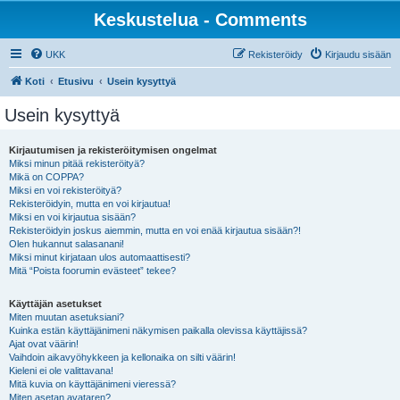
Keskustelua - Comments
UKK
Rekisteröidy
Kirjaudu sisään
Koti
Etusivu
Usein kysyttyä
Usein kysyttyä
Kirjautumisen ja rekisteröitymisen ongelmat
Miksi minun pitää rekisteröityä?
Mikä on COPPA?
Miksi en voi rekisteröityä?
Rekisteröidyin, mutta en voi kirjautua!
Miksi en voi kirjautua sisään?
Rekisteröidyin joskus aiemmin, mutta en voi enää kirjautua sisään?!
Olen hukannut salasanani!
Miksi minut kirjataan ulos automaattisesti?
Mitä “Poista foorumin evästeet” tekee?
Käyttäjän asetukset
Miten muutan asetuksiani?
Kuinka estän käyttäjänimeni näkymisen paikalla olevissa käyttäjissä?
Ajat ovat väärin!
Vaihdoin aikavyöhykkeen ja kellonaika on silti väärin!
Kieleni ei ole valittavana!
Mitä kuvia on käyttäjänimeni vieressä?
Miten asetan avataren?