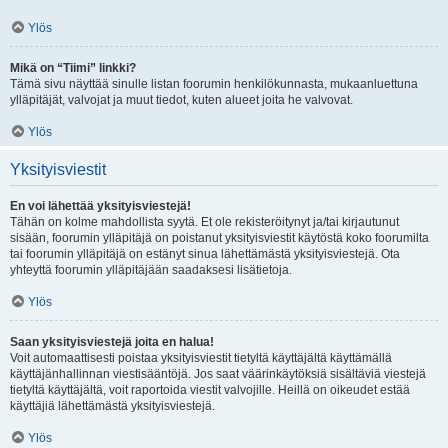
Ylös
Mikä on “Tiimi” linkki?
Tämä sivu näyttää sinulle listan foorumin henkilökunnasta, mukaanluettuna
ylläpitäjät, valvojat ja muut tiedot, kuten alueet joita he valvovat.
Ylös
Yksityisviestit
En voi lähettää yksityisviestejä!
Tähän on kolme mahdollista syytä. Et ole rekisteröitynyt ja/tai kirjautunut
sisään, foorumin ylläpitäjä on poistanut yksityisviestit käytöstä koko foorumilta
tai foorumin ylläpitäjä on estänyt sinua lähettämästä yksityisviestejä. Ota
yhteyttä foorumin ylläpitäjään saadaksesi lisätietoja.
Ylös
Saan yksityisviestejä joita en halua!
Voit automaattisesti poistaa yksityisviestit tietyltä käyttäjältä käyttämällä
käyttäjänhallinnan viestisääntöjä. Jos saat väärinkäytöksiä sisältäviä viestejä
tietyltä käyttäjältä, voit raportoida viestit valvojille. Heillä on oikeudet estää
käyttäjiä lähettämästä yksityisviestejä.
Ylös