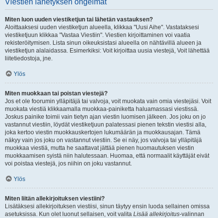
Viestien lähetyksen ongelmat
Miten luon uuden viestiketjun tai lähetän vastauksen?
Aloittaaksesi uuden viestiketjun alueella, klikkaa "Uusi Aihe". Vastataksesi
viestiketjuun klikkaa "Vastaa Viestiin". Viestien kirjoittaminen voi vaatia
rekisteröitymisen. Lista sinun oikeuksistasi alueella on nähtävillä alueen ja
viestiketjun alalaidassa. Esimerkiksi: Voit kirjoittaa uusia viestejä, Voit lähettää
liitetiedostoja, jne.
Ylös
Miten muokkaan tai poistan viestejä?
Jos et ole foorumin ylläpitäjä tai valvoja, voit muokata vain omia viestejäsi. Voit
muokata viestiä klikkaamalla muokkaa-painiketta haluamassasi viestissä.
Joskus painike toimii vain tietyn ajan viestin luomisen jälkeen. Jos joku on jo
vastannut viestiin, löydät viestiketjuun palatessasi pienen tekstin viestisi alla,
joka kertoo viestin muokkauskertojen lukumäärän ja muokkausajan. Tämä
näkyy vain jos joku on vastannut viestiin. Se ei näy, jos valvoja tai ylläpitäjä
muokkaa viestiä, mutta he saattavat jättää pienen huomautuksen viestin
muokkaamisen syistä niin halutessaan. Huomaa, että normaalit käyttäjät eivät
voi poistaa viestejä, jos niihin on joku vastannut.
Ylös
Miten liitän allekirjoituksen viestiini?
Lisätäksesi allekirjoituksen viestiisi, sinun täytyy ensin luoda sellainen omissa
asetuksissa. Kun olet luonut sellaisen, voit valita
Lisää allekirjoitus
-valinnan