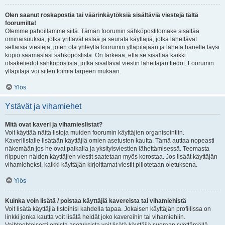
Olen saanut roskapostia tai väärinkäytöksiä sisältäviä viestejä tältä
foorumilta!
Olemme pahoillamme siitä. Tämän foorumin sähköpostilomake sisältää
ominaisuuksia, jotka yrittävät estää ja seurata käyttäjiä, jotka lähettävät
sellaisia viestejä, joten ota yhteyttä foorumin ylläpitäjään ja lähetä hänelle täysi
kopio saamastasi sähköpostista. On tärkeää, että se sisältää kaikki
otsaketiedot sähköpostista, jotka sisältävät viestin lähettäjän tiedot. Foorumin
ylläpitäjä voi sitten toimia tarpeen mukaan.
Ylös
Ystävät ja vihamiehet
Mitä ovat kaveri ja vihamieslistat?
Voit käyttää näitä listoja muiden foorumin käyttäjien organisointiin.
Kaverilistalle lisätään käyttäjiä omien asetusten kautta. Tämä auttaa nopeasti
näkemään jos he ovat paikalla ja yksityisviestien lähettämisessä. Teemasta
riippuen näiden käyttäjien viestit saatetaan myös korostaa. Jos lisäät käyttäjän
vihamieheksi, kaikki käyttäjän kirjoittamat viestit piilotetaan oletuksena.
Ylös
Kuinka voin lisätä / poistaa käyttäjiä kavereista tai vihamiehistä
Voit lisätä käyttäjiä listoihisi kahdella tapaa. Jokaisen käyttäjän profiilissa on
linkki jonka kautta voit lisätä heidät joko kavereihin tai vihamiehiin.