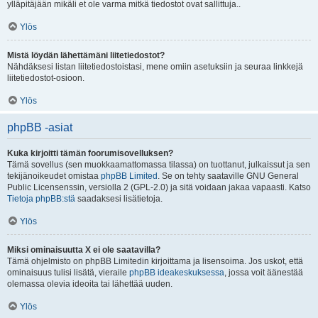
ylläpitäjään mikäli et ole varma mitkä tiedostot ovat sallittuja..
Ylös
Mistä löydän lähettämäni liitetiedostot?
Nähdäksesi listan liitetiedostoistasi, mene omiin asetuksiin ja seuraa linkkejä
liitetiedostot-osioon.
Ylös
phpBB -asiat
Kuka kirjoitti tämän foorumisovelluksen?
Tämä sovellus (sen muokkaamattomassa tilassa) on tuottanut, julkaissut ja sen
tekijänoikeudet omistaa
phpBB Limited
. Se on tehty saataville GNU General
Public Licensenssin, versiolla 2 (GPL-2.0) ja sitä voidaan jakaa vapaasti. Katso
Tietoja phpBB:stä
saadaksesi lisätietoja.
Ylös
Miksi ominaisuutta X ei ole saatavilla?
Tämä ohjelmisto on phpBB Limitedin kirjoittama ja lisensoima. Jos uskot, että
ominaisuus tulisi lisätä, vieraile
phpBB ideakeskuksessa
, jossa voit äänestää
olemassa olevia ideoita tai lähettää uuden.
Ylös