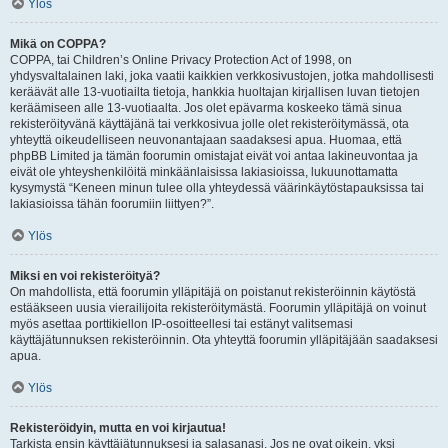
Ylös
Mikä on COPPA?
COPPA, tai Children’s Online Privacy Protection Act of 1998, on
yhdysvaltalainen laki, joka vaatii kaikkien verkkosivustojen, jotka mahdollisesti
keräävät alle 13-vuotiailta tietoja, hankkia huoltajan kirjallisen luvan tietojen
keräämiseen alle 13-vuotiaalta. Jos olet epävarma koskeeko tämä sinua
rekisteröityvänä käyttäjänä tai verkkosivua jolle olet rekisteröitymässä, ota
yhteyttä oikeudelliseen neuvonantajaan saadaksesi apua. Huomaa, että
phpBB Limited ja tämän foorumin omistajat eivät voi antaa lakineuvontaa ja
eivät ole yhteyshenkilöitä minkäänlaisissa lakiasioissa, lukuunottamatta
kysymystä “Keneen minun tulee olla yhteydessä väärinkäytöstapauksissa tai
lakiasioissa tähän foorumiin liittyen?”.
Ylös
Miksi en voi rekisteröityä?
On mahdollista, että foorumin ylläpitäjä on poistanut rekisteröinnin käytöstä
estääkseen uusia vierailijoita rekisteröitymästä. Foorumin ylläpitäjä on voinut
myös asettaa porttikiellon IP-osoitteellesi tai estänyt valitsemasi
käyttäjätunnuksen rekisteröinnin. Ota yhteyttä foorumin ylläpitäjään saadaksesi
apua.
Ylös
Rekisteröidyin, mutta en voi kirjautua!
Tarkista ensin käyttäjätunnuksesi ja salasanasi. Jos ne ovat oikein, yksi