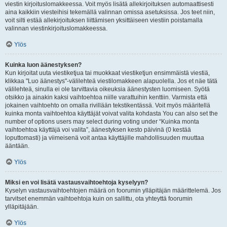
viestin kirjoituslomakkeessa. Voit myös lisätä allekirjoituksen automaattisesti
aina kaikkiin viesteihisi tekemällä valinnan omissa asetuksissa. Jos teet niin,
voit silti estää allekirjoituksen liittämisen yksittäiseen viestiin poistamalla
valinnan viestinkirjoituslomakkeessa.
Ylös
Kuinka luon äänestyksen?
Kun kirjoitat uuta viestiketjua tai muokkaat viestiketjun ensimmäistä viestiä,
klikkaa "Luo äänestys"-välilehteä viestilomakkeen alapuolella. Jos et näe tätä
välilehteä, sinulla ei ole tarvittavia oikeuksia äänestysten luomiseen. Syötä
otsikko ja ainakin kaksi vaihtoehtoa niille varattuihin kenttiin. Varmista että
jokainen vaihtoehto on omalla rivillään tekstikentässä. Voit myös määritellä
kuinka monta vaihtoehtoa käyttäjät voivat valita kohdasta You can also set the
number of options users may select during voting under “Kuinka monta
vaihtoehtoa käyttäjä voi valita”, äänestyksen kesto päivinä (0 kestää
loputtomasti) ja viimeisenä voit antaa käyttäjille mahdollisuuden muuttaa
ääntään.
Ylös
Miksi en voi lisätä vastausvaihtoehtoja kyselyyn?
Kyselyn vastausvaihtoehtojen määrä on foorumin ylläpitäjän määrittelemä. Jos
tarvitset enemmän vaihtoehtoja kuin on sallittu, ota yhteyttä foorumin
ylläpitäjään.
Ylös