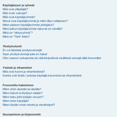
Käyttäjätasot ja ryhmät
Mitä ovat ylläpitäjät?
Mitä ovatr valvojat?
Mitä ovat käyttäjäryhmät?
Missä ovat käyttäjäryhmät ja miten liityn sellaiseen?
Miten pääsen käyttäjäryhmän johtajaksi?
Miksi jotkut käyttäjäryhmät näkyvät eri väreillä?
Mikä on “oletusryhmä”?
Mikä on “Tiimi” linkki?
Yksityisviestit
En voi lähettää yksityisviestejä!
Saan yksityisviestejä joita en halua!
Olen saanut roskapostia tai väärinkäytöksiä sisältäviä viestejä tältä foorumilta!
Ystävät ja vihamiehet
Mitä ovat kaveri ja vihamieslistat?
Kuinka voin lisätä / poistaa käyttäjiä kavereista tai vihamiehistä
Foorumilta hakeminen
Miten etsin alueelta tai alueilta?
Miksi hakuni ei löytänyt mitään?
Miksi haku johti tyhjään sivuun!?
Miten etsin käyttäjiä?
Miten löydän omat viestini ja viestiketjuni?
Seuraaminen ja kirjanmerkit