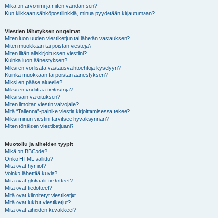
Mikä on arvonimi ja miten vaihdan sen?
Kun klikkaan sähköpostilinkkiä, minua pyydetään kirjautumaan?
Viestien lähetyksen ongelmat
Miten luon uuden viestiketjun tai lähetän vastauksen?
Miten muokkaan tai poistan viestejä?
Miten liitän allekirjoituksen viestiini?
Kuinka luon äänestyksen?
Miksi en voi lisätä vastausvaihtoehtoja kyselyyn?
Kuinka muokkaan tai poistan äänestyksen?
Miksi en pääse alueelle?
Miksi en voi liittää tiedostoja?
Miksi sain varoituksen?
Miten ilmoitan viestin valvojalle?
Mitä “Tallenna”-painike viestin kirjoittamisessa tekee?
Miksi minun viestini tarvitsee hyväksynnän?
Miten tönäisen viestiketjuani?
Muotoilu ja aiheiden tyypit
Mikä on BBCode?
Onko HTML sallittu?
Mitä ovat hymiöt?
Voinko lähettää kuvia?
Mitä ovat globaalit tiedotteet?
Mitä ovat tiedotteet?
Mitä ovat kiinnitetyt viestiketjut
Mitä ovat lukitut viestiketjut?
Mitä ovat aiheiden kuvakkeet?