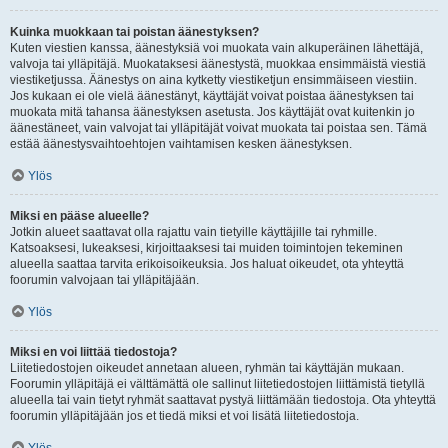
Kuinka muokkaan tai poistan äänestyksen?
Kuten viestien kanssa, äänestyksiä voi muokata vain alkuperäinen lähettäjä,
valvoja tai ylläpitäjä. Muokataksesi äänestystä, muokkaa ensimmäistä viestiä
viestiketjussa. Äänestys on aina kytketty viestiketjun ensimmäiseen viestiin.
Jos kukaan ei ole vielä äänestänyt, käyttäjät voivat poistaa äänestyksen tai
muokata mitä tahansa äänestyksen asetusta. Jos käyttäjät ovat kuitenkin jo
äänestäneet, vain valvojat tai ylläpitäjät voivat muokata tai poistaa sen. Tämä
estää äänestysvaihtoehtojen vaihtamisen kesken äänestyksen.
Ylös
Miksi en pääse alueelle?
Jotkin alueet saattavat olla rajattu vain tietyille käyttäjille tai ryhmille.
Katsoaksesi, lukeaksesi, kirjoittaaksesi tai muiden toimintojen tekeminen
alueella saattaa tarvita erikoisoikeuksia. Jos haluat oikeudet, ota yhteyttä
foorumin valvojaan tai ylläpitäjään.
Ylös
Miksi en voi liittää tiedostoja?
Liitetiedostojen oikeudet annetaan alueen, ryhmän tai käyttäjän mukaan.
Foorumin ylläpitäjä ei välttämättä ole sallinut liitetiedostojen liittämistä tietyllä
alueella tai vain tietyt ryhmät saattavat pystyä liittämään tiedostoja. Ota yhteyttä
foorumin ylläpitäjään jos et tiedä miksi et voi lisätä liitetiedostoja.