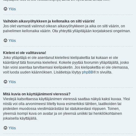
Ylös
Vaihdoin aikavyöhykkeen ja kellonaika on silti väärin!
Jos olet varmasti valinnut oikean aikavyöhykkeen ja aika on silti väärin, on
palvelimen kellonaika väärin. Ota yhteyttä ylläpitäjään korjataksesi ongelman.
Ylös
Kieleni ei ole valittavana!
Joko ylläpitäjä ei ole asentanut kielellesi kielipakettia tai kukaan ei ole
kääntänyt tätä foorumia kielellesi. Kokeile pyytää foorumin ylläpitäjältä, josko
hän voisi asentaa tarvitsemasi kielipaketin. Jos kielipakettia ei ole olemassa,
voit luoda uuden käännöksen. Lisätietoja löytyy
phpBB
®:n sivuilta.
Ylös
Mitä kuvia on käyttäjänimeni vieressä?
Viestejä katsottaessa käyttäjänimen vieressä saattaa näkyä kaksi kuvaa. Yksi
niistä voi olla arvonimeesi liitetty kuva esimerkiksi tähtien, laatikoiden tai
pisteiden muodossa viestimäärästäsi tai statuksestasi riippuen. Toinen,
yleensä isompi kuva on avatar ja on yleensä uniikki tai henkilökohtainen
jokaisella käyttäjällä.
Ylös