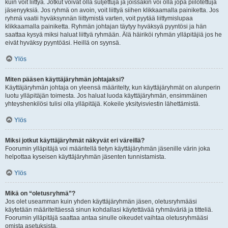
kuin voit liittyä. Jotkut voivat olla suljettuja ja joissakin voi olla jopa piilotettuja
jäsenyyksiä. Jos ryhmä on avoin, voit liittyä siihen klikkaamalla painiketta. Jos
ryhmä vaatii hyväksynnän liittymistä varten, voit pyytää liittymislupaa
klikkaamalla painiketta. Ryhmän johtajan täytyy hyväksyä pyyntösi ja hän
saattaa kysyä miksi haluat liittyä ryhmään. Älä häiriköi ryhmän ylläpitäjiä jos he
eivät hyväksy pyyntöäsi. Heillä on syynsä.
Ylös
Miten pääsen käyttäjäryhmän johtajaksi?
Käyttäjäryhmän johtaja on yleensä määritelty, kun käyttäjäryhmät on alunperin
luotu ylläpitäjän toimesta. Jos haluat luoda käyttäjäryhmän, ensimmäinen
yhteyshenkilösi tulisi olla ylläpitäjä. Kokeile yksityisviestin lähettämistä.
Ylös
Miksi jotkut käyttäjäryhmät näkyvät eri väreillä?
Foorumin ylläpitäjä voi määritellä tietyn käyttäjäryhmän jäsenille värin joka
helpottaa kyseisen käyttäjäryhmän jäsenten tunnistamista.
Ylös
Mikä on “oletusryhmä”?
Jos olet useamman kuin yhden käyttäjäryhmän jäsen, oletusryhmääsi
käytetään määriteltäessä sinun kohdallasi käytettävää ryhmäväriä ja titteliä.
Foorumin ylläpitäjä saattaa antaa sinulle oikeudet vaihtaa oletusryhmääsi
omista asetuksista.