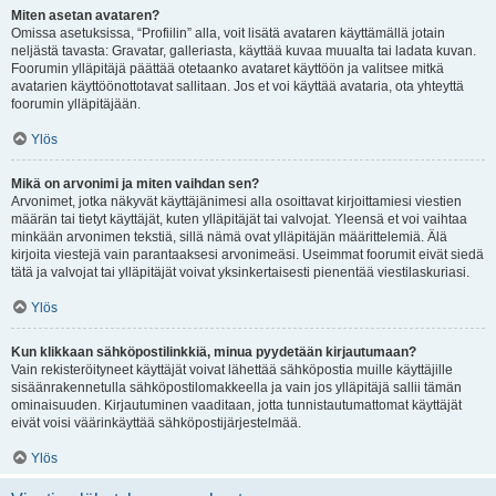
Miten asetan avataren?
Omissa asetuksissa, “Profiilin” alla, voit lisätä avataren käyttämällä jotain
neljästä tavasta: Gravatar, galleriasta, käyttää kuvaa muualta tai ladata kuvan.
Foorumin ylläpitäjä päättää otetaanko avataret käyttöön ja valitsee mitkä
avatarien käyttöönottotavat sallitaan. Jos et voi käyttää avataria, ota yhteyttä
foorumin ylläpitäjään.
Ylös
Mikä on arvonimi ja miten vaihdan sen?
Arvonimet, jotka näkyvät käyttäjänimesi alla osoittavat kirjoittamiesi viestien
määrän tai tietyt käyttäjät, kuten ylläpitäjät tai valvojat. Yleensä et voi vaihtaa
minkään arvonimen tekstiä, sillä nämä ovat ylläpitäjän määrittelemiä. Älä
kirjoita viestejä vain parantaaksesi arvonimeäsi. Useimmat foorumit eivät siedä
tätä ja valvojat tai ylläpitäjät voivat yksinkertaisesti pienentää viestilaskuriasi.
Ylös
Kun klikkaan sähköpostilinkkiä, minua pyydetään kirjautumaan?
Vain rekisteröityneet käyttäjät voivat lähettää sähköpostia muille käyttäjille
sisäänrakennetulla sähköpostilomakkeella ja vain jos ylläpitäjä sallii tämän
ominaisuuden. Kirjautuminen vaaditaan, jotta tunnistautumattomat käyttäjät
eivät voisi väärinkäyttää sähköpostijärjestelmää.
Ylös