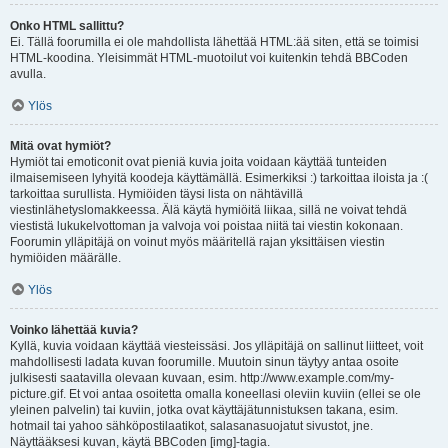
Onko HTML sallittu?
Ei. Tällä foorumilla ei ole mahdollista lähettää HTML:ää siten, että se toimisi
HTML-koodina. Yleisimmät HTML-muotoilut voi kuitenkin tehdä BBCoden
avulla.
Ylös
Mitä ovat hymiöt?
Hymiöt tai emoticonit ovat pieniä kuvia joita voidaan käyttää tunteiden
ilmaisemiseen lyhyitä koodeja käyttämällä. Esimerkiksi :) tarkoittaa iloista ja :(
tarkoittaa surullista. Hymiöiden täysi lista on nähtävillä
viestinlähetyslomakkeessa. Älä käytä hymiöitä liikaa, sillä ne voivat tehdä
viestistä lukukelvottoman ja valvoja voi poistaa niitä tai viestin kokonaan.
Foorumin ylläpitäjä on voinut myös määritellä rajan yksittäisen viestin
hymiöiden määrälle.
Ylös
Voinko lähettää kuvia?
Kyllä, kuvia voidaan käyttää viesteissäsi. Jos ylläpitäjä on sallinut liitteet, voit
mahdollisesti ladata kuvan foorumille. Muutoin sinun täytyy antaa osoite
julkisesti saatavilla olevaan kuvaan, esim. http://www.example.com/my-
picture.gif. Et voi antaa osoitetta omalla koneellasi oleviin kuviin (ellei se ole
yleinen palvelin) tai kuviin, jotka ovat käyttäjätunnistuksen takana, esim.
hotmail tai yahoo sähköpostilaatikot, salasanasuojatut sivustot, jne.
Näyttääksesi kuvan, käytä BBCoden [img]-tagia.