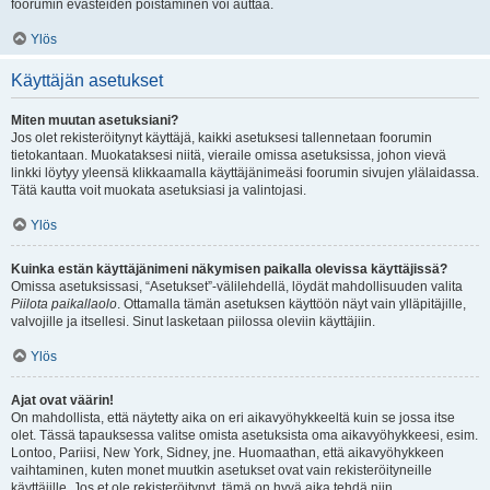
foorumin evästeiden poistaminen voi auttaa.
Ylös
Käyttäjän asetukset
Miten muutan asetuksiani?
Jos olet rekisteröitynyt käyttäjä, kaikki asetuksesi tallennetaan foorumin
tietokantaan. Muokataksesi niitä, vieraile omissa asetuksissa, johon vievä
linkki löytyy yleensä klikkaamalla käyttäjänimeäsi foorumin sivujen ylälaidassa.
Tätä kautta voit muokata asetuksiasi ja valintojasi.
Ylös
Kuinka estän käyttäjänimeni näkymisen paikalla olevissa käyttäjissä?
Omissa asetuksissasi, “Asetukset”-välilehdellä, löydät mahdollisuuden valita
Piilota paikallaolo
. Ottamalla tämän asetuksen käyttöön näyt vain ylläpitäjille,
valvojille ja itsellesi. Sinut lasketaan piilossa oleviin käyttäjiin.
Ylös
Ajat ovat väärin!
On mahdollista, että näytetty aika on eri aikavyöhykkeeltä kuin se jossa itse
olet. Tässä tapauksessa valitse omista asetuksista oma aikavyöhykkeesi, esim.
Lontoo, Pariisi, New York, Sidney, jne. Huomaathan, että aikavyöhykkeen
vaihtaminen, kuten monet muutkin asetukset ovat vain rekisteröityneille
käyttäjille. Jos et ole rekisteröitynyt, tämä on hyvä aika tehdä niin.