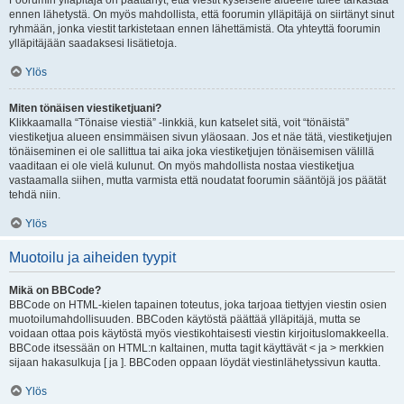
Foorumin ylläpitäjä on päättänyt, että viestit kyseiselle alueelle tulee tarkastaa
ennen lähetystä. On myös mahdollista, että foorumin ylläpitäjä on siirtänyt sinut
ryhmään, jonka viestit tarkistetaan ennen lähettämistä. Ota yhteyttä foorumin
ylläpitäjään saadaksesi lisätietoja.
Ylös
Miten tönäisen viestiketjuani?
Klikkaamalla “Tönaise viestiä” -linkkiä, kun katselet sitä, voit “tönäistä”
viestiketjua alueen ensimmäisen sivun yläosaan. Jos et näe tätä, viestiketjujen
tönäiseminen ei ole sallittua tai aika joka viestiketjujen tönäisemisen välillä
vaaditaan ei ole vielä kulunut. On myös mahdollista nostaa viestiketjua
vastaamalla siihen, mutta varmista että noudatat foorumin sääntöjä jos päätät
tehdä niin.
Ylös
Muotoilu ja aiheiden tyypit
Mikä on BBCode?
BBCode on HTML-kielen tapainen toteutus, joka tarjoaa tiettyjen viestin osien
muotoilumahdollisuuden. BBCoden käytöstä päättää ylläpitäjä, mutta se
voidaan ottaa pois käytöstä myös viestikohtaisesti viestin kirjoituslomakkeella.
BBCode itsessään on HTML:n kaltainen, mutta tagit käyttävät < ja > merkkien
sijaan hakasulkuja [ ja ]. BBCoden oppaan löydät viestinlähetyssivun kautta.
Ylös