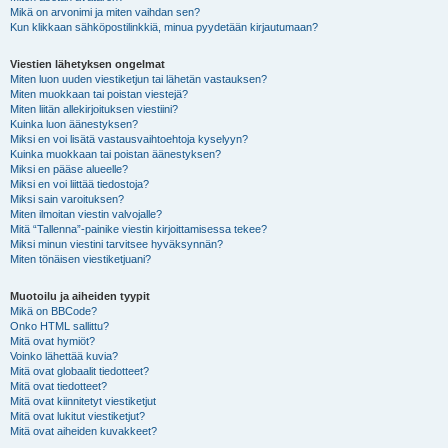
Mikä on arvonimi ja miten vaihdan sen?
Kun klikkaan sähköpostilinkkiä, minua pyydetään kirjautumaan?
Viestien lähetyksen ongelmat
Miten luon uuden viestiketjun tai lähetän vastauksen?
Miten muokkaan tai poistan viestejä?
Miten liitän allekirjoituksen viestiini?
Kuinka luon äänestyksen?
Miksi en voi lisätä vastausvaihtoehtoja kyselyyn?
Kuinka muokkaan tai poistan äänestyksen?
Miksi en pääse alueelle?
Miksi en voi liittää tiedostoja?
Miksi sain varoituksen?
Miten ilmoitan viestin valvojalle?
Mitä “Tallenna”-painike viestin kirjoittamisessa tekee?
Miksi minun viestini tarvitsee hyväksynnän?
Miten tönäisen viestiketjuani?
Muotoilu ja aiheiden tyypit
Mikä on BBCode?
Onko HTML sallittu?
Mitä ovat hymiöt?
Voinko lähettää kuvia?
Mitä ovat globaalit tiedotteet?
Mitä ovat tiedotteet?
Mitä ovat kiinnitetyt viestiketjut
Mitä ovat lukitut viestiketjut?
Mitä ovat aiheiden kuvakkeet?