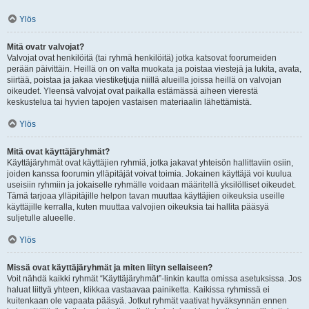
Ylös
Mitä ovatr valvojat?
Valvojat ovat henkilöitä (tai ryhmä henkilöitä) jotka katsovat foorumeiden
perään päivittäin. Heillä on on valta muokata ja poistaa viestejä ja lukita, avata,
siirtää, poistaa ja jakaa viestiketjuja niillä alueilla joissa heillä on valvojan
oikeudet. Yleensä valvojat ovat paikalla estämässä aiheen vierestä
keskustelua tai hyvien tapojen vastaisen materiaalin lähettämistä.
Ylös
Mitä ovat käyttäjäryhmät?
Käyttäjäryhmät ovat käyttäjien ryhmiä, jotka jakavat yhteisön hallittaviin osiin,
joiden kanssa foorumin ylläpitäjät voivat toimia. Jokainen käyttäjä voi kuulua
useisiin ryhmiin ja jokaiselle ryhmälle voidaan määritellä yksilölliset oikeudet.
Tämä tarjoaa ylläpitäjille helpon tavan muuttaa käyttäjien oikeuksia useille
käyttäjille kerralla, kuten muuttaa valvojien oikeuksia tai hallita pääsyä
suljetulle alueelle.
Ylös
Missä ovat käyttäjäryhmät ja miten liityn sellaiseen?
Voit nähdä kaikki ryhmät “Käyttäjäryhmät”-linkin kautta omissa asetuksissa. Jos
haluat liittyä yhteen, klikkaa vastaavaa painiketta. Kaikissa ryhmissä ei
kuitenkaan ole vapaata pääsyä. Jotkut ryhmät vaativat hyväksynnän ennen