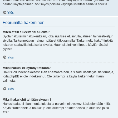
Vaihtoehtoisesti omista asetuksista voit lisätä käyttäjiä suoraan syöttämällä
heidän käyttäjänimen. Voit myös poistaa käyttäjiä listaltasi samalta sivulta.
Ylös
Foorumilta hakeminen
Miten etsin alueelta tai alueilta?
Syötä hakutermi hakukenttään, joka sijaitsee etusivulla, alueen tai viestiketjun
sivulla. Tarkennettuun hakuun pääset klikkaamalla “Tarkennettu haku”-linkkiä
joka on saatavilla jokaisella sivulla. Haun sijainti voi riippua käyttämästäsi
tyylistä.
Ylös
Miksi hakuni ei löytänyt mitään?
Hakusi oli todennäköisesti liian epämääräinen ja sisälsi useita yleisiä termejä,
joita phpBB ei ole indeksoinut. Ole tarkempi ja käytä Tarkennetun haun
valintoja.
Ylös
Miksi haku johti tyhjään sivuun!?
Hakusi palautti liian monta tulosta ja palvelin ei pystynyt käsittelemään niitä.
Käytä “Tarkennettua hakua” ja ole tarkempi hakuehdoissa ja alueissa joilta
etsit.