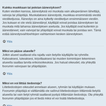
Kuinka muokkaan tai poistan äänestyksen?
Kuten viestien kanssa, äänestyksiä voi muokata vain alkuperäinen lähettäjä,
valvoja tai ylläpitäjä. Muokataksesi äänestystä, muokkaa ensimmäistä viestiä
viestiketjussa. Äänestys on aina kytketty viestiketjun ensimmäiseen viestiin.
Jos kukaan ei ole vielä äänestänyt, käyttäjät voivat poistaa äänestyksen tai
muokata mitä tahansa äänestyksen asetusta. Jos käyttäjät ovat kuitenkin jo
äänestäneet, vain valvojat tai ylläpitäjät voivat muokata tai poistaa sen. Tämä
estää äänestysvaihtoehtojen vaihtamisen kesken äänestyksen.
Ylös
Miksi en pääse alueelle?
Jotkin alueet saattavat olla rajattu vain tietyille käyttäjille tai ryhmille.
Katsoaksesi, lukeaksesi, kirjoittaaksesi tai muiden toimintojen tekeminen
alueella saattaa tarvita erikoisoikeuksia. Jos haluat oikeudet, ota yhteyttä
foorumin valvojaan tai ylläpitäjään.
Ylös
Miksi en voi liittää tiedostoja?
Liitetiedostojen oikeudet annetaan alueen, ryhmän tai käyttäjän mukaan.
Foorumin ylläpitäjä ei välttämättä ole sallinut liitetiedostojen liittämistä tietyllä
alueella tai vain tietyt ryhmät saattavat pystyä liittämään tiedostoja. Ota yhteyttä
foorumin ylläpitäjään jos et tiedä miksi et voi lisätä liitetiedostoja.