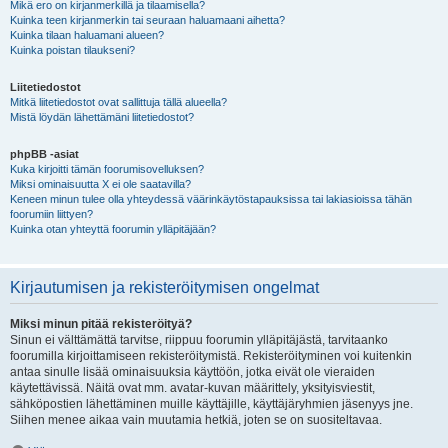
Mikä ero on kirjanmerkillä ja tilaamisella?
Kuinka teen kirjanmerkin tai seuraan haluamaani aihetta?
Kuinka tilaan haluamani alueen?
Kuinka poistan tilaukseni?
Liitetiedostot
Mitkä liitetiedostot ovat sallittuja tällä alueella?
Mistä löydän lähettämäni liitetiedostot?
phpBB -asiat
Kuka kirjoitti tämän foorumisovelluksen?
Miksi ominaisuutta X ei ole saatavilla?
Keneen minun tulee olla yhteydessä väärinkäytöstapauksissa tai lakiasioissa tähän
foorumiin liittyen?
Kuinka otan yhteyttä foorumin ylläpitäjään?
Kirjautumisen ja rekisteröitymisen ongelmat
Miksi minun pitää rekisteröityä?
Sinun ei välttämättä tarvitse, riippuu foorumin ylläpitäjästä, tarvitaanko
foorumilla kirjoittamiseen rekisteröitymistä. Rekisteröityminen voi kuitenkin
antaa sinulle lisää ominaisuuksia käyttöön, jotka eivät ole vieraiden
käytettävissä. Näitä ovat mm. avatar-kuvan määrittely, yksityisviestit,
sähköpostien lähettäminen muille käyttäjille, käyttäjäryhmien jäsenyys jne.
Siihen menee aikaa vain muutamia hetkiä, joten se on suositeltavaa.