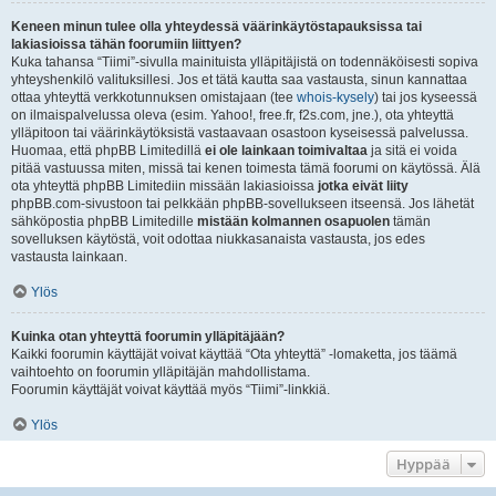
Keneen minun tulee olla yhteydessä väärinkäytöstapauksissa tai
lakiasioissa tähän foorumiin liittyen?
Kuka tahansa “Tiimi”-sivulla mainituista ylläpitäjistä on todennäköisesti sopiva
yhteyshenkilö valituksillesi. Jos et tätä kautta saa vastausta, sinun kannattaa
ottaa yhteyttä verkkotunnuksen omistajaan (tee
whois-kysely
) tai jos kyseessä
on ilmaispalvelussa oleva (esim. Yahoo!, free.fr, f2s.com, jne.), ota yhteyttä
ylläpitoon tai väärinkäytöksistä vastaavaan osastoon kyseisessä palvelussa.
Huomaa, että phpBB Limitedillä
ei ole lainkaan toimivaltaa
ja sitä ei voida
pitää vastuussa miten, missä tai kenen toimesta tämä foorumi on käytössä. Älä
ota yhteyttä phpBB Limitediin missään lakiasioissa
jotka eivät liity
phpBB.com-sivustoon tai pelkkään phpBB-sovellukseen itseensä. Jos lähetät
sähköpostia phpBB Limitedille
mistään kolmannen osapuolen
tämän
sovelluksen käytöstä, voit odottaa niukkasanaista vastausta, jos edes
vastausta lainkaan.
Ylös
Kuinka otan yhteyttä foorumin ylläpitäjään?
Kaikki foorumin käyttäjät voivat käyttää “Ota yhteyttä” -lomaketta, jos täämä
vaihtoehto on foorumin ylläpitäjän mahdollistama.
Foorumin käyttäjät voivat käyttää myös “Tiimi”-linkkiä.
Ylös
Hyppää