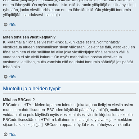
Foorumin ylläpitäjä on päättänyt, että viestit kyseiselle alueelle tulee tarkastaa
ennen lähetystä. On myös mahdollista, että foorumin ylläpitäjä on siirtänyt sinut
ryhmään, jonka viestit tarkistetaan ennen lähettämistä. Ota yhteyttä foorumin
ylläpitäjään saadaksesi lisätietoja.
Ylös
Miten tönäisen viestiketjuani?
Klikkaamalla “Tönaise viestiä” -linkkiä, kun katselet sitä, voit “tönäistä”
viestiketjua alueen ensimmäisen sivun yläosaan. Jos et näe tätä, viestiketjujen
tönäiseminen ei ole sallittua tai aika joka viestiketjujen tönäisemisen välillä
vaaditaan ei ole vielä kulunut. On myös mahdollista nostaa viestiketjua
vastaamalla siihen, mutta varmista että noudatat foorumin sääntöjä jos päätät
tehdä niin.
Ylös
Muotoilu ja aiheiden tyypit
Mikä on BBCode?
BBCode on HTML-kielen tapainen toteutus, joka tarjoaa tiettyjen viestin osien
muotoilumahdollisuuden. BBCoden käytöstä päättää ylläpitäjä, mutta se
voidaan ottaa pois käytöstä myös viestikohtaisesti viestin kirjoituslomakkeella.
BBCode itsessään on HTML:n kaltainen, mutta tagit käyttävät < ja > merkkien
sijaan hakasulkuja [ ja ]. BBCoden oppaan löydät viestinlähetyssivun kautta.
Ylös