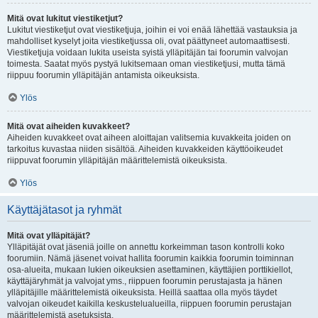
Mitä ovat lukitut viestiketjut?
Lukitut viestiketjut ovat viestiketjuja, joihin ei voi enää lähettää vastauksia ja
mahdolliset kyselyt joita viestiketjussa oli, ovat päättyneet automaattisesti.
Viestiketjuja voidaan lukita useista syistä ylläpitäjän tai foorumin valvojan
toimesta. Saatat myös pystyä lukitsemaan oman viestiketjusi, mutta tämä
riippuu foorumin ylläpitäjän antamista oikeuksista.
Ylös
Mitä ovat aiheiden kuvakkeet?
Aiheiden kuvakkeet ovat aiheen aloittajan valitsemia kuvakkeita joiden on
tarkoitus kuvastaa niiden sisältöä. Aiheiden kuvakkeiden käyttöoikeudet
riippuvat foorumin ylläpitäjän määrittelemistä oikeuksista.
Ylös
Käyttäjätasot ja ryhmät
Mitä ovat ylläpitäjät?
Ylläpitäjät ovat jäseniä joille on annettu korkeimman tason kontrolli koko
foorumiin. Nämä jäsenet voivat hallita foorumin kaikkia foorumin toiminnan
osa-alueita, mukaan lukien oikeuksien asettaminen, käyttäjien porttikiellot,
käyttäjäryhmät ja valvojat yms., riippuen foorumin perustajasta ja hänen
ylläpitäjille määrittelemistä oikeuksista. Heillä saattaa olla myös täydet
valvojan oikeudet kaikilla keskustelualueilla, riippuen foorumin perustajan
määrittelemistä asetuksista.