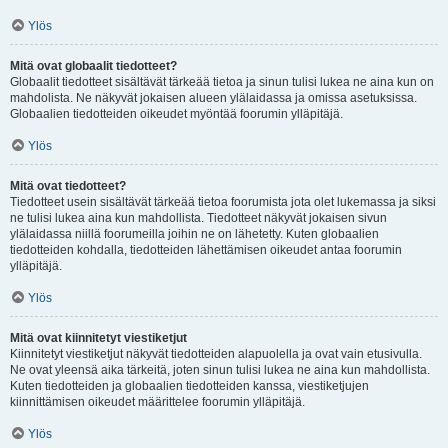
Ylös
Mitä ovat globaalit tiedotteet?
Globaalit tiedotteet sisältävät tärkeää tietoa ja sinun tulisi lukea ne aina kun on
mahdolista. Ne näkyvät jokaisen alueen ylälaidassa ja omissa asetuksissa.
Globaalien tiedotteiden oikeudet myöntää foorumin ylläpitäjä.
Ylös
Mitä ovat tiedotteet?
Tiedotteet usein sisältävät tärkeää tietoa foorumista jota olet lukemassa ja siksi
ne tulisi lukea aina kun mahdollista. Tiedotteet näkyvät jokaisen sivun
ylälaidassa niillä foorumeilla joihin ne on lähetetty. Kuten globaalien
tiedotteiden kohdalla, tiedotteiden lähettämisen oikeudet antaa foorumin
ylläpitäjä.
Ylös
Mitä ovat kiinnitetyt viestiketjut
Kiinnitetyt viestiketjut näkyvät tiedotteiden alapuolella ja ovat vain etusivulla.
Ne ovat yleensä aika tärkeitä, joten sinun tulisi lukea ne aina kun mahdollista.
Kuten tiedotteiden ja globaalien tiedotteiden kanssa, viestiketjujen
kiinnittämisen oikeudet määrittelee foorumin ylläpitäjä.
Ylös