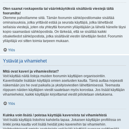
Olen saanut roskapostia tai väärinkäytöksiä sisältäviä viestejä tältä
foorumilta!
Olemme pahoillamme siitä. Tämän foorumin sähköpostilomake sisältää
ominaisuuksia, jotka yrittävät estää ja seurata käyttäjiä, jotka lähettävät
sellaisia viestejä, joten ota yhteyttä foorumin ylläpitäjään ja lähetä hänelle täysi
kopio saamastasi sähköpostista. On tärkeää, että se sisältää kaikki
otsaketiedot sähköpostista, jotka sisältävät viestin lähettäjän tiedot. Foorumin
ylläpitäjä voi sitten toimia tarpeen mukaan.
Ylös
Ystävät ja vihamiehet
Mitä ovat kaveri ja vihamieslistat?
Voit käyttää näitä listoja muiden foorumin käyttäjien organisointiin.
Kaverilistalle lisätään käyttäjiä omien asetusten kautta. Tämä auttaa nopeasti
näkemään jos he ovat paikalla ja yksityisviestien lähettämisessä. Teemasta
riippuen näiden käyttäjien viestit saatetaan myös korostaa. Jos lisäät käyttäjän
vihamieheksi, kaikki käyttäjän kirjoittamat viestit piilotetaan oletuksena.
Ylös
Kuinka voin lisätä / poistaa käyttäjiä kavereista tai vihamiehistä
Voit lisätä käyttäjiä listoihisi kahdella tapaa. Jokaisen käyttäjän profiilissa on
linkki jonka kautta voit lisätä heidät joko kavereihin tai vihamiehiin.