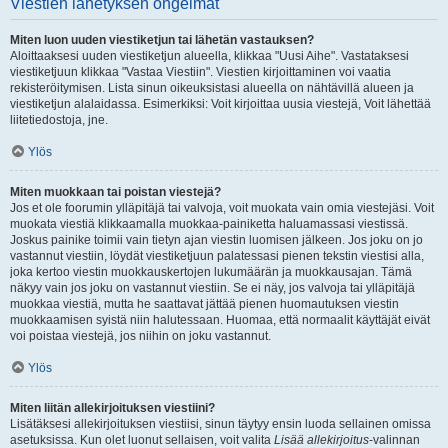
Viestien lähetyksen ongelmat
Miten luon uuden viestiketjun tai lähetän vastauksen?
Aloittaaksesi uuden viestiketjun alueella, klikkaa "Uusi Aihe". Vastataksesi
viestiketjuun klikkaa "Vastaa Viestiin". Viestien kirjoittaminen voi vaatia
rekisteröitymisen. Lista sinun oikeuksistasi alueella on nähtävillä alueen ja
viestiketjun alalaidassa. Esimerkiksi: Voit kirjoittaa uusia viestejä, Voit lähettää
liitetiedostoja, jne.
Ylös
Miten muokkaan tai poistan viestejä?
Jos et ole foorumin ylläpitäjä tai valvoja, voit muokata vain omia viestejäsi. Voit
muokata viestiä klikkaamalla muokkaa-painiketta haluamassasi viestissä.
Joskus painike toimii vain tietyn ajan viestin luomisen jälkeen. Jos joku on jo
vastannut viestiin, löydät viestiketjuun palatessasi pienen tekstin viestisi alla,
joka kertoo viestin muokkauskertojen lukumäärän ja muokkausajan. Tämä
näkyy vain jos joku on vastannut viestiin. Se ei näy, jos valvoja tai ylläpitäjä
muokkaa viestiä, mutta he saattavat jättää pienen huomautuksen viestin
muokkaamisen syistä niin halutessaan. Huomaa, että normaalit käyttäjät eivät
voi poistaa viestejä, jos niihin on joku vastannut.
Ylös
Miten liitän allekirjoituksen viestiini?
Lisätäksesi allekirjoituksen viestiisi, sinun täytyy ensin luoda sellainen omissa
asetuksissa. Kun olet luonut sellaisen, voit valita
Lisää allekirjoitus
-valinnan