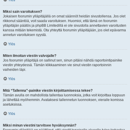
Ylös
Miksi sain varoituksen?
Jokaisen foorumin ylläpitäjällä on omat säännöt heidän sivustollensa. Jos olet
rikkonut sääntöä, voit saada varoituksen. Huomioi, että tämä on foorumin
ylläpitäjän päätös ja phpBB Limitedillä ei ole sivustolla annettavien varoitusten
kanssa mitään tekemistä. Ota yhteyttä foorumin ylläpitäjään, jos olet epävarma
annetun varoituksen syystä.
Ylös
Miten ilmoitan viestin valvojalle?
Jos foorumin ylläpitäjä on sallinut sen, sinun pitäisi nähdä raportointipainike
viestin yhteydessä. Tämän klikkaaminen vie sinut viestin raportoinnin
vaiheiden läpi.
Ylös
Mitä “Tallenna”-painike viestin kirjoittamisessa tekee?
Tämän avulla on mahdollista tallentaa luonnoksia, jotka voit kirjoittaa loppuun
ja lähettää myöhemmin. Avataksesi tallennetun luonnoksen, vieraile komissa
asetuksissa.
Ylös
Miksi minun viestini tarvitsee hyväksynnän?