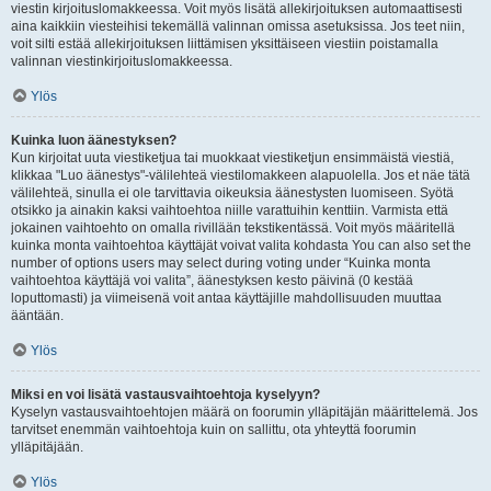
viestin kirjoituslomakkeessa. Voit myös lisätä allekirjoituksen automaattisesti
aina kaikkiin viesteihisi tekemällä valinnan omissa asetuksissa. Jos teet niin,
voit silti estää allekirjoituksen liittämisen yksittäiseen viestiin poistamalla
valinnan viestinkirjoituslomakkeessa.
Ylös
Kuinka luon äänestyksen?
Kun kirjoitat uuta viestiketjua tai muokkaat viestiketjun ensimmäistä viestiä,
klikkaa "Luo äänestys"-välilehteä viestilomakkeen alapuolella. Jos et näe tätä
välilehteä, sinulla ei ole tarvittavia oikeuksia äänestysten luomiseen. Syötä
otsikko ja ainakin kaksi vaihtoehtoa niille varattuihin kenttiin. Varmista että
jokainen vaihtoehto on omalla rivillään tekstikentässä. Voit myös määritellä
kuinka monta vaihtoehtoa käyttäjät voivat valita kohdasta You can also set the
number of options users may select during voting under “Kuinka monta
vaihtoehtoa käyttäjä voi valita”, äänestyksen kesto päivinä (0 kestää
loputtomasti) ja viimeisenä voit antaa käyttäjille mahdollisuuden muuttaa
ääntään.
Ylös
Miksi en voi lisätä vastausvaihtoehtoja kyselyyn?
Kyselyn vastausvaihtoehtojen määrä on foorumin ylläpitäjän määrittelemä. Jos
tarvitset enemmän vaihtoehtoja kuin on sallittu, ota yhteyttä foorumin
ylläpitäjään.
Ylös