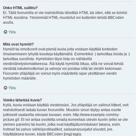
Onko HTML sallittu?
Ei. Tällä foorumilla ei ole mahdollista lähettää HTML:ää siten, että se toimisi
HTML-koodina. Yleisimmät HTML-muotoilut voi kuitenkin tehdä BBCoden
avulla.
Ylös
Mitä ovat hymiöt?
Hymiöt tai emoticonit ovat pieniä kuvia joita voidaan käyttää tunteiden
ilmaisemiseen lyhyitä koodeja käyttämällä. Esimerkiksi :) tarkoittaa iloista ja :(
tarkoittaa surullista. Hymiöiden täysi lista on nähtävillä
viestinlähetyslomakkeessa. Älä käytä hymiöitä liikaa, sillä ne voivat tehdä
viestistä lukukelvottoman ja valvoja voi poistaa niitä tai viestin kokonaan.
Foorumin ylläpitäjä on voinut myös määritellä rajan yksittäisen viestin
hymiöiden määrälle.
Ylös
Voinko lähettää kuvia?
Kyllä, kuvia voidaan käyttää viesteissäsi. Jos ylläpitäjä on sallinut liitteet, voit
mahdollisesti ladata kuvan foorumille. Muutoin sinun täytyy antaa osoite
julkisesti saatavilla olevaan kuvaan, esim. http://www.example.com/my-
picture.gif. Et voi antaa osoitetta omalla koneellasi oleviin kuviin (ellei se ole
yleinen palvelin) tai kuviin, jotka ovat käyttäjätunnistuksen takana, esim.
hotmail tai yahoo sähköpostilaatikot, salasanasuojatut sivustot, jne.
Näyttääksesi kuvan, käytä BBCoden [img]-tagia.