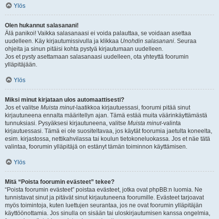
Ylös
Olen hukannut salasanani!
Älä panikoi! Vaikka salasanaasi ei voida palauttaa, se voidaan asettaa
uudelleen. Käy kirjautumissivulla ja klikkaa
Unohdin salasanani
. Seuraa
ohjeita ja sinun pitäisi kohta pystyä kirjautumaan uudelleen.
Jos et pysty asettamaan salasanaasi uudelleen, ota yhteyttä foorumin
ylläpitäjään.
Ylös
Miksi minut kirjataan ulos automaattisesti?
Jos et valitse
Muista minut
-laatikkoa kirjautuessasi, foorumi pitää sinut
kirjautuneena ennalta määritellyn ajan. Tämä estää muita väärinkäyttämästä
tunnuksiasi. Pysyäksesi kirjautuneena, valitse
Muista minut
-valinta
kirjautuessasi. Tämä ei ole suositeltavaa, jos käytät foorumia jaetulta koneelta,
esim. kirjastossa, nettikahvilassa tai koulun tietokoneluokassa. Jos et näe tätä
valintaa, foorumin ylläpitäjä on estänyt tämän toiminnon käyttämisen.
Ylös
Mitä “Poista foorumin evästeet” tekee?
“Poista foorumin evästeet” poistaa evästeet, jotka ovat phpBB:n luomia. Ne
tunnistavat sinut ja pitävät sinut kirjautuneena foorumille. Evästeet tarjoavat
myös toimintoja, kuten luettujen seurantaa, jos ne ovat foorumin ylläpitäjän
käyttöönottamia. Jos sinulla on sisään tai uloskirjautumisen kanssa ongelmia,