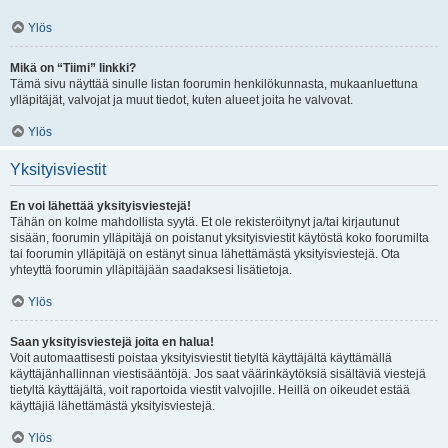
Ylös
Mikä on “Tiimi” linkki?
Tämä sivu näyttää sinulle listan foorumin henkilökunnasta, mukaanluettuna
ylläpitäjät, valvojat ja muut tiedot, kuten alueet joita he valvovat.
Ylös
Yksityisviestit
En voi lähettää yksityisviestejä!
Tähän on kolme mahdollista syytä. Et ole rekisteröitynyt ja/tai kirjautunut
sisään, foorumin ylläpitäjä on poistanut yksityisviestit käytöstä koko foorumilta
tai foorumin ylläpitäjä on estänyt sinua lähettämästä yksityisviestejä. Ota
yhteyttä foorumin ylläpitäjään saadaksesi lisätietoja.
Ylös
Saan yksityisviestejä joita en halua!
Voit automaattisesti poistaa yksityisviestit tietyltä käyttäjältä käyttämällä
käyttäjänhallinnan viestisääntöjä. Jos saat väärinkäytöksiä sisältäviä viestejä
tietyltä käyttäjältä, voit raportoida viestit valvojille. Heillä on oikeudet estää
käyttäjiä lähettämästä yksityisviestejä.
Ylös