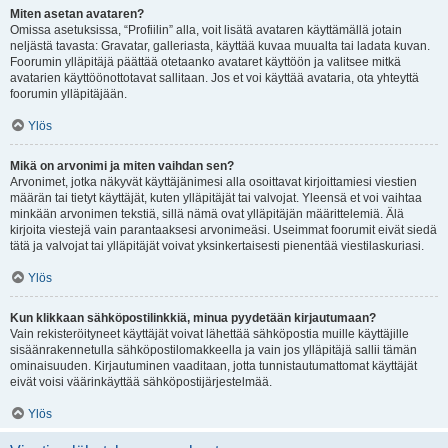
Miten asetan avataren?
Omissa asetuksissa, “Profiilin” alla, voit lisätä avataren käyttämällä jotain
neljästä tavasta: Gravatar, galleriasta, käyttää kuvaa muualta tai ladata kuvan.
Foorumin ylläpitäjä päättää otetaanko avataret käyttöön ja valitsee mitkä
avatarien käyttöönottotavat sallitaan. Jos et voi käyttää avataria, ota yhteyttä
foorumin ylläpitäjään.
Ylös
Mikä on arvonimi ja miten vaihdan sen?
Arvonimet, jotka näkyvät käyttäjänimesi alla osoittavat kirjoittamiesi viestien
määrän tai tietyt käyttäjät, kuten ylläpitäjät tai valvojat. Yleensä et voi vaihtaa
minkään arvonimen tekstiä, sillä nämä ovat ylläpitäjän määrittelemiä. Älä
kirjoita viestejä vain parantaaksesi arvonimeäsi. Useimmat foorumit eivät siedä
tätä ja valvojat tai ylläpitäjät voivat yksinkertaisesti pienentää viestilaskuriasi.
Ylös
Kun klikkaan sähköpostilinkkiä, minua pyydetään kirjautumaan?
Vain rekisteröityneet käyttäjät voivat lähettää sähköpostia muille käyttäjille
sisäänrakennetulla sähköpostilomakkeella ja vain jos ylläpitäjä sallii tämän
ominaisuuden. Kirjautuminen vaaditaan, jotta tunnistautumattomat käyttäjät
eivät voisi väärinkäyttää sähköpostijärjestelmää.
Ylös