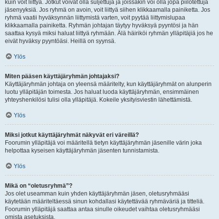
kuin voit liittyä. Jotkut voivat olla suljettuja ja joissakin voi olla jopa piilotettuja
jäsenyyksiä. Jos ryhmä on avoin, voit liittyä siihen klikkaamalla painiketta. Jos
ryhmä vaatii hyväksynnän liittymistä varten, voit pyytää liittymislupaa
klikkaamalla painiketta. Ryhmän johtajan täytyy hyväksyä pyyntösi ja hän
saattaa kysyä miksi haluat liittyä ryhmään. Älä häiriköi ryhmän ylläpitäjiä jos he
eivät hyväksy pyyntöäsi. Heillä on syynsä.
Ylös
Miten pääsen käyttäjäryhmän johtajaksi?
Käyttäjäryhmän johtaja on yleensä määritelty, kun käyttäjäryhmät on alunperin
luotu ylläpitäjän toimesta. Jos haluat luoda käyttäjäryhmän, ensimmäinen
yhteyshenkilösi tulisi olla ylläpitäjä. Kokeile yksityisviestin lähettämistä.
Ylös
Miksi jotkut käyttäjäryhmät näkyvät eri väreillä?
Foorumin ylläpitäjä voi määritellä tietyn käyttäjäryhmän jäsenille värin joka
helpottaa kyseisen käyttäjäryhmän jäsenten tunnistamista.
Ylös
Mikä on “oletusryhmä”?
Jos olet useamman kuin yhden käyttäjäryhmän jäsen, oletusryhmääsi
käytetään määriteltäessä sinun kohdallasi käytettävää ryhmäväriä ja titteliä.
Foorumin ylläpitäjä saattaa antaa sinulle oikeudet vaihtaa oletusryhmääsi
omista asetuksista.