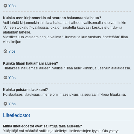
Ylös
Kuinka teen kirjanmerkin tai seuraan haluamaani aihetta?
Voit tehdä kirjanmekin tai tilata haluamasi aiheen valitsemalla sopivan linkin
“Aiheen työkalut” -valikossa, joka on sijoitettu kätevästi keskustelun ylä- ja
alalaidan lähelle.
Viestiketjuun vastaaminen ja valinta “Huomauta kun vastaus lähetetään” tilaa
viestiketjun.
Ylös
Kuinka tilaan haluamani alueen?
Tilataksesi haluamasi alueen, valitse “Tilaa alue” -linkki, aluesivun alalaidassa.
Ylös
Kuinka poistan tilaukseni?
Poistaaksesi tilauksiasi, mene omiin asetuksiisi ja seuraa linkkejä tilauksiisi.
Ylös
Liitetiedostot
Mitkä liitetiedostot ovat sallittuja tällä alueella?
Ylläpitäjä voi määrätä sallitut ja kielletyt liitetiedostojen tyypit. Ota yhteys