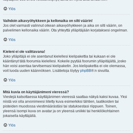
Ylös
Vaihdoin aikavyöhykkeen ja kellonaika on silti väärin!
Jos olet varmasti valinnut oikean aikavyöhykkeen ja aika on silti väärin, on
palvelimen kellonaika väärin. Ota yhteyttä ylläpitäjään korjataksesi ongelman.
Ylös
Kieleni ei ole valittavana!
Joko ylläpitäjä ei ole asentanut kielellesi kielipakettia tai kukaan ei ole
kääntänyt tätä foorumia kielellesi. Kokeile pyytää foorumin ylläpitäjältä, josko
hän voisi asentaa tarvitsemasi kielipaketin. Jos kielipakettia ei ole olemassa,
voit luoda uuden käännöksen. Lisätietoja löytyy
phpBB
®:n sivuilta.
Ylös
Mitä kuvia on käyttäjänimeni vieressä?
Viestejä katsottaessa käyttäjänimen vieressä saattaa näkyä kaksi kuvaa. Yksi
niistä voi olla arvonimeesi liitetty kuva esimerkiksi tähtien, laatikoiden tai
pisteiden muodossa viestimäärästäsi tai statuksestasi riippuen. Toinen,
yleensä isompi kuva on avatar ja on yleensä uniikki tai henkilökohtainen
jokaisella käyttäjällä.
Ylös