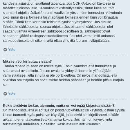
kahdesta asiasta on saattanut tapahtua. Jos COPPA-tuki on käytössä ja
määrittelit olevasi alle 13-vuotias rekisteröityessäsi, sinun tulee seurata
saamiasi ohjeita. Jotkut foorumit vaativat myös uusien tunnusten aktivoinnin
joko sinun itsesi toimesta tai ylläpitäjän toimesta ennen kuin voit kirjautua
sisään. Tämä tieto kerrottiin rekisteröitymisen yhteydessä. Jos sinulle
lähetettiin sähköpostia, seuraa ohjeita. Jos et saanut sähköpostia, olet
saattanut antaa virheellisen sähköpostiosoitteen tai sähköpostit ovat
saattaneet jäädä roskapostisuodattimeen. Jos olet varma, että antamasi
sähköpostiosoite oli oikein, yritä ottaa yhteyttä foorumin ylläpitäjään.
Ylös
Miksi en voi kirjautua sisään?
Tämän tapahtumiseen on useita syitä. Ensin, varmista että tunnuksesi ja
salasanasi ovat oikein. Jos ne ovat, ota yhteyttä foorumin ylläpitäjään
varmistaaksesi, että sinulla ei ole porttikieltoja. On myös mahdollista, että
sivuston omistajalla on asetusvirhe heidän päässään ja heidän pitäisi korjata
se.
Ylös
Rekisteröidyin joskus aiemmin, mutta en voi enää kirjautua sisään?!
On mahdollista, että ylläpitäjä on poistanut käyttäjätilisi käytöstä jostain syystä.
Useat foorumit myös poistavat käyttäjiä, jotka eivät ole kirjoittaneet pitkään
aikaan pienentääkseen tietokantansa kokoa. Jos näin on käynyt, yritä
rekisteröityä uudelleen ja osallistu keskusteluun aktiivisemmin.