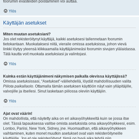
foorumin evästeiden poistaminen voi auttaa.
Ylös
Käyttäjän asetukset
Miten muutan asetuksiani?
Jos olet rekisteröitynyt käyttäjä, kaikki asetuksesi tallennetaan foorumin
tietokantaan. Muokataksesi niitä, vieraile omissa asetuksissa, johon vievä
linkki löytyy yleensä klikkaamalla käyttäjänimeäsi foorumin sivujen ylälaidassa.
Tätä kautta voit muokata asetuksiasi ja valintojasi.
Ylös
Kuinka estän käyttäjänimeni näkymisen paikalla olevissa käyttäjissä?
Omissa asetuksissasi, “Asetukset”-välilehdellä, löydät mahdollisuuden valita
Piilota paikallaolo
. Ottamalla tämän asetuksen käyttöön näyt vain ylläpitäjille,
valvojille ja itsellesi. Sinut lasketaan piilossa oleviin käyttäjiin.
Ylös
Ajat ovat väärin!
On mahdollista, että näytetty aika on eri aikavyöhykkeeltä kuin se jossa itse
olet. Tässä tapauksessa valitse omista asetuksista oma aikavyöhykkeesi, esim.
Lontoo, Pariisi, New York, Sidney, jne. Huomaathan, että aikavyöhykkeen
vaihtaminen, kuten monet muutkin asetukset ovat vain rekisteröityneille
käyttäjille. Jos et ole rekisteröitynyt, tämä on hyvä aika tehdä niin.