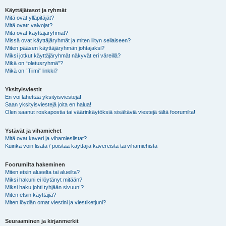
Käyttäjätasot ja ryhmät
Mitä ovat ylläpitäjät?
Mitä ovatr valvojat?
Mitä ovat käyttäjäryhmät?
Missä ovat käyttäjäryhmät ja miten liityn sellaiseen?
Miten pääsen käyttäjäryhmän johtajaksi?
Miksi jotkut käyttäjäryhmät näkyvät eri väreillä?
Mikä on “oletusryhmä”?
Mikä on “Tiimi” linkki?
Yksityisviestit
En voi lähettää yksityisviestejä!
Saan yksityisviestejä joita en halua!
Olen saanut roskapostia tai väärinkäytöksiä sisältäviä viestejä tältä foorumilta!
Ystävät ja vihamiehet
Mitä ovat kaveri ja vihamieslistat?
Kuinka voin lisätä / poistaa käyttäjiä kavereista tai vihamiehistä
Foorumilta hakeminen
Miten etsin alueelta tai alueilta?
Miksi hakuni ei löytänyt mitään?
Miksi haku johti tyhjään sivuun!?
Miten etsin käyttäjiä?
Miten löydän omat viestini ja viestiketjuni?
Seuraaminen ja kirjanmerkit