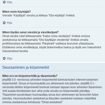
Ylös
Miten etsin käyttäjiä?
Vieraile “Käyttäjät”-sivulla ja klikkaa “Etsi käyttäjä”-linkkiä.
Ylös
Miten löydän omat viestini ja viestiketjuni?
Omat viestisi näet klikkaamalla “Katso omia viestejäsi”-linkkiä omissa
asetuksissa tai klikkaamalla “Etsi käyttäjän viesteistä”-linkkiä omalla
profiilisivullasi tai klikkaamalla “Pikalinkit”-valikkoa foorumin ylälaidassa.
Etsiäksesi omia viestiketjuja, käytä tarkennettua hakua ja täytä sen hakuehdot
haluamallasi tavalla.
Ylös
Seuraaminen ja kirjanmerkit
Mikä ero on kirjanmerkillä ja tilaamisella?
phpBB 3.0 -versiossa aiheiden kirjanmerkit toimivat kuten internet-selaimen
kirjanmerkit. Sinua ei huomautettu jos aiheeseen tuli päivitys. phpBB 3.1 -
versiosta lähtien kirjanmerkit toimivat samaan tapaan kuin aiheiden tilaaminen.
Voit saada ilmoituksen kun aihe josta sinulla on kirjanmerkki päivittyy.
Tilaaminen puolestaan huomauttaa sinua kun aiheeseen tai foorumiin tulee
päivitys. Huomautusten asetukset ja tilausten asetukset voidaan määrittää
omissa asetuksissa kohdassa “Omat asetukset”.