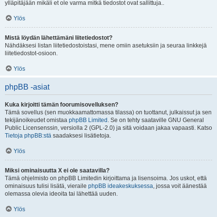
ylläpitäjään mikäli et ole varma mitkä tiedostot ovat sallittuja..
Ylös
Mistä löydän lähettämäni liitetiedostot?
Nähdäksesi listan liitetiedostoistasi, mene omiin asetuksiin ja seuraa linkkejä
liitetiedostot-osioon.
Ylös
phpBB -asiat
Kuka kirjoitti tämän foorumisovelluksen?
Tämä sovellus (sen muokkaamattomassa tilassa) on tuottanut, julkaissut ja sen
tekijänoikeudet omistaa
phpBB Limited
. Se on tehty saataville GNU General
Public Licensenssin, versiolla 2 (GPL-2.0) ja sitä voidaan jakaa vapaasti. Katso
Tietoja phpBB:stä
saadaksesi lisätietoja.
Ylös
Miksi ominaisuutta X ei ole saatavilla?
Tämä ohjelmisto on phpBB Limitedin kirjoittama ja lisensoima. Jos uskot, että
ominaisuus tulisi lisätä, vieraile
phpBB ideakeskuksessa
, jossa voit äänestää
olemassa olevia ideoita tai lähettää uuden.
Ylös