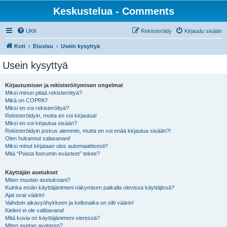
Keskustelua - Comments
UKK
Rekisteröidy
Kirjaudu sisään
Koti
Etusivu
Usein kysyttyä
Usein kysyttyä
Kirjautumisen ja rekisteröitymisen ongelmat
Miksi minun pitää rekisteröityä?
Mikä on COPPA?
Miksi en voi rekisteröityä?
Rekisteröidyin, mutta en voi kirjautua!
Miksi en voi kirjautua sisään?
Rekisteröidyin joskus aiemmin, mutta en voi enää kirjautua sisään?!
Olen hukannut salasanani!
Miksi minut kirjataan ulos automaattisesti?
Mitä “Poista foorumin evästeet” tekee?
Käyttäjän asetukset
Miten muutan asetuksiani?
Kuinka estän käyttäjänimeni näkymisen paikalla olevissa käyttäjissä?
Ajat ovat väärin!
Vaihdoin aikavyöhykkeen ja kellonaika on silti väärin!
Kieleni ei ole valittavana!
Mitä kuvia on käyttäjänimeni vieressä?
Miten asetan avataren?