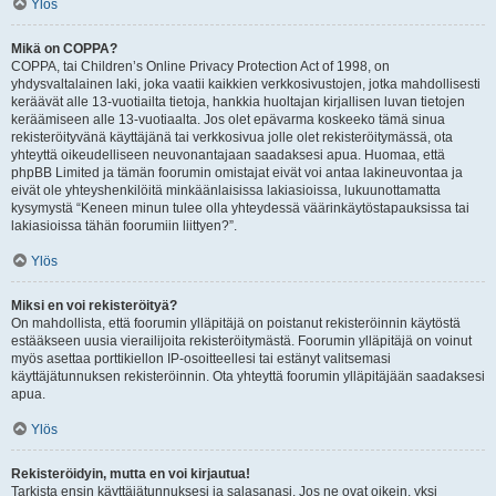
Ylös
Mikä on COPPA?
COPPA, tai Children’s Online Privacy Protection Act of 1998, on
yhdysvaltalainen laki, joka vaatii kaikkien verkkosivustojen, jotka mahdollisesti
keräävät alle 13-vuotiailta tietoja, hankkia huoltajan kirjallisen luvan tietojen
keräämiseen alle 13-vuotiaalta. Jos olet epävarma koskeeko tämä sinua
rekisteröityvänä käyttäjänä tai verkkosivua jolle olet rekisteröitymässä, ota
yhteyttä oikeudelliseen neuvonantajaan saadaksesi apua. Huomaa, että
phpBB Limited ja tämän foorumin omistajat eivät voi antaa lakineuvontaa ja
eivät ole yhteyshenkilöitä minkäänlaisissa lakiasioissa, lukuunottamatta
kysymystä “Keneen minun tulee olla yhteydessä väärinkäytöstapauksissa tai
lakiasioissa tähän foorumiin liittyen?”.
Ylös
Miksi en voi rekisteröityä?
On mahdollista, että foorumin ylläpitäjä on poistanut rekisteröinnin käytöstä
estääkseen uusia vierailijoita rekisteröitymästä. Foorumin ylläpitäjä on voinut
myös asettaa porttikiellon IP-osoitteellesi tai estänyt valitsemasi
käyttäjätunnuksen rekisteröinnin. Ota yhteyttä foorumin ylläpitäjään saadaksesi
apua.
Ylös
Rekisteröidyin, mutta en voi kirjautua!
Tarkista ensin käyttäjätunnuksesi ja salasanasi. Jos ne ovat oikein, yksi