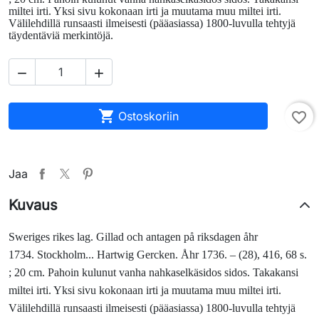
miltei irti. Yksi sivu kokonaan irti ja muutama muu miltei irti.
Välilehdillä runsaasti ilmeisesti (pääasiassa) 1800-luvulla tehtyjä
täydentäviä merkintöjä.



Ostoskoriin
favorite_border
Jaa
Kuvaus
Sweriges rikes lag.
Gillad och antagen på riksdagen åhr
1734.
Stockholm... Hartwig Gercken. Åhr 1736. – (28), 416, 68 s.
; 20 cm. Pahoin kulunut vanha nahkaselkäsidos sidos. Takakansi
miltei irti. Yksi sivu kokonaan irti ja muutama muu miltei irti.
Välilehdillä runsaasti ilmeisesti (pääasiassa) 1800-luvulla tehtyjä