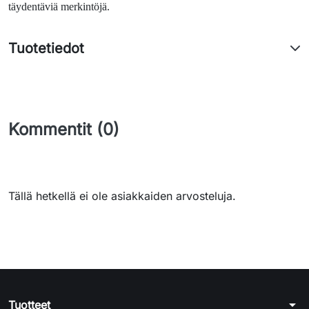
täydentäviä merkintöjä.
Tuotetiedot
Kommentit (0)
Tällä hetkellä ei ole asiakkaiden arvosteluja.
arrow_drop_down
Tuotteet