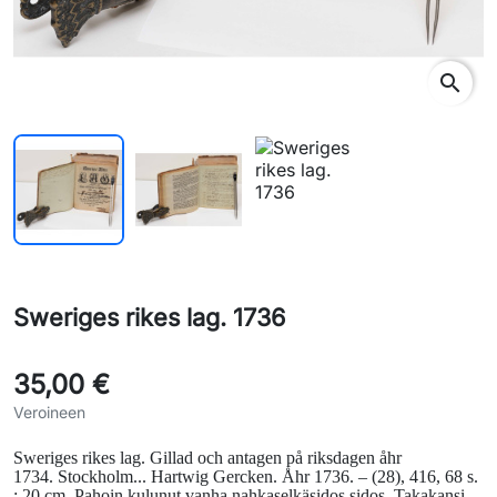
search
Sweriges rikes lag. 1736
35,00 €
Veroineen
Sweriges rikes lag.
Gillad och antagen på riksdagen åhr
1734.
Stockholm... Hartwig Gercken. Åhr 1736. – (28), 416, 68 s.
; 20 cm. Pahoin kulunut vanha nahkaselkäsidos sidos. Takakansi