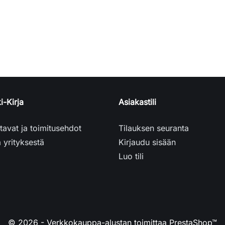
i-Kirja
Asiakastili
avat ja toimitusehdot
Tilauksen seuranta
a yrityksestä
Kirjaudu sisään
Luo tili
© 2026 - Verkkokauppa-alustan toimittaa PrestaShop™