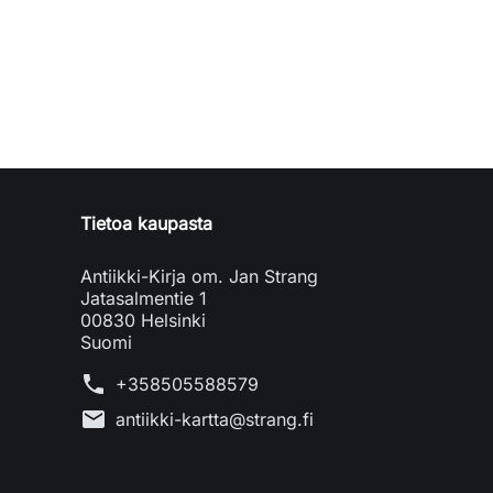
Tietoa kaupasta
Antiikki-Kirja om. Jan Strang
Jatasalmentie 1
00830 Helsinki
Suomi
phone
+358505588579
mail
antiikki-kartta@strang.fi