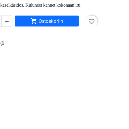
kaselkäsidos. Kuluneet kannet kokonaan irti.

Ostoskoriin
favorite_border
