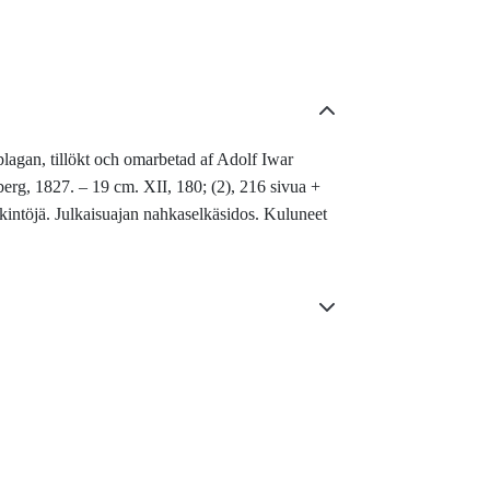
lagan, tillökt och omarbetad af Adolf Iwar
berg, 1827.
– 19 cm. XII, 180; (2), 216 sivua +
erkintöjä. Julkaisuajan nahkaselkäsidos. Kuluneet