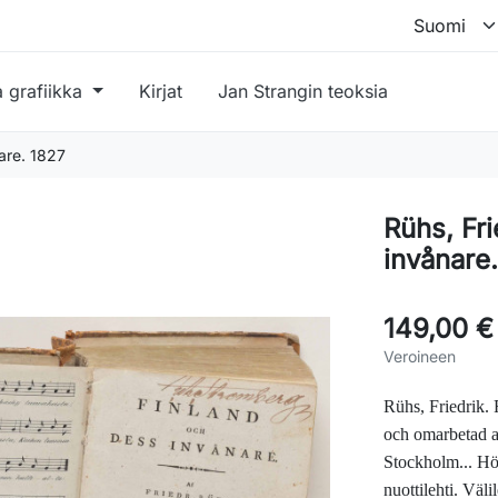
a grafiikka
Kirjat
Jan Strangin teoksia
nare. 1827
Rühs, Fri
invånare
149,00 €
Veroineen
Rühs, Friedrik.
och omarbetad a
Stockholm... Hö
nuottilehti. Väli