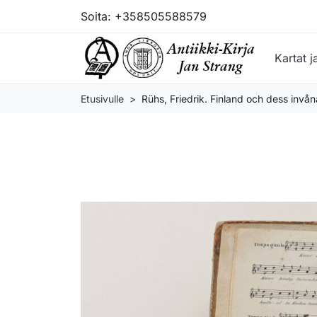
Soita:
+358505588579
Kartat j
Etusivulle
Rühs, Friedrik. Finland och dess invå