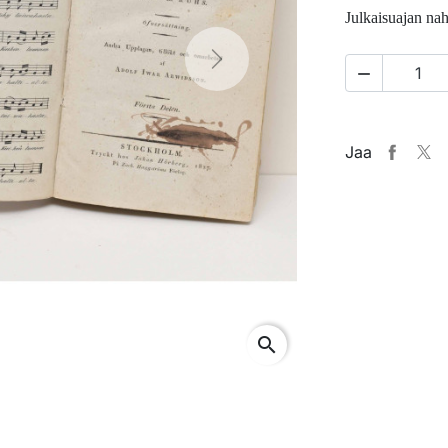
Julkaisuajan nah
Next

Jaa
search