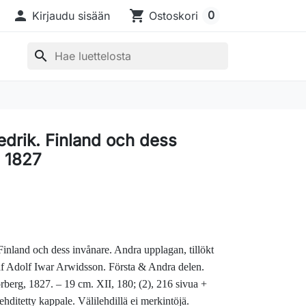

shopping_cart
0
Kirjaudu sisään
Ostoskori
search
edrik. Finland och dess
. 1827
Finland och dess invånare.
Andra upplagan, tillökt
f Adolf Iwar Arwidsson. Första & Andra delen.
rberg, 1827.
– 19 cm. XII, 180; (2), 216 sivua +
lehditetty kappale. Välilehdillä ei merkintöjä.