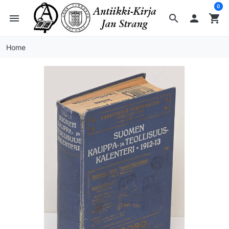
0
menu
search

shopping_cart
Home