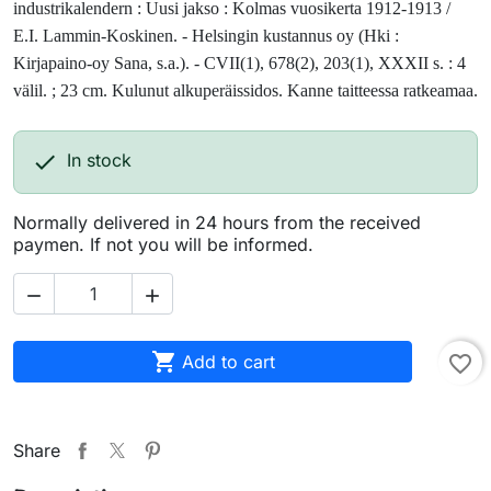
industrikalendern : Uusi jakso : Kol­mas vuosikerta 1912-1913 /
E.I. Lammin-Koskinen. - Helsingin kustannus oy (Hki :
Kirjapaino-oy Sana, s.a.). - CVII(1), 678(2), 203(1), XXXII s. : 4
välil. ; 23 cm.
Kulunut alkuperäissidos. Kanne taitteessa ratkeamaa.

In stock
Normally delivered in 24 hours from the received
paymen. If not you will be informed.



Add to cart
favorite_border
Share