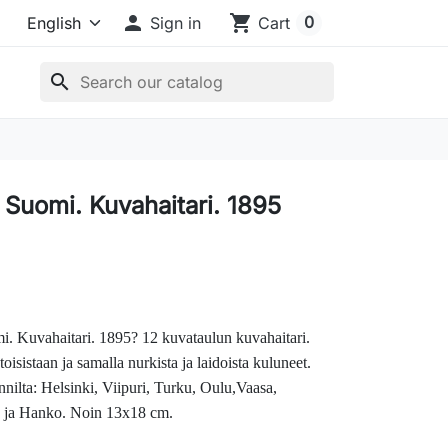

shopping_cart
0
Sign in
Cart
search
 Suomi. Kuvahaitari. 1895
. Kuvahaitari. 1895?
12 kuvataulun kuvahaitari.
oisistaan ja samalla nurkista ja laidoista kuluneet.
nilta: Helsinki, Viipuri, Turku, Oulu,Vaasa,
a ja Hanko. Noin 13x18 cm.