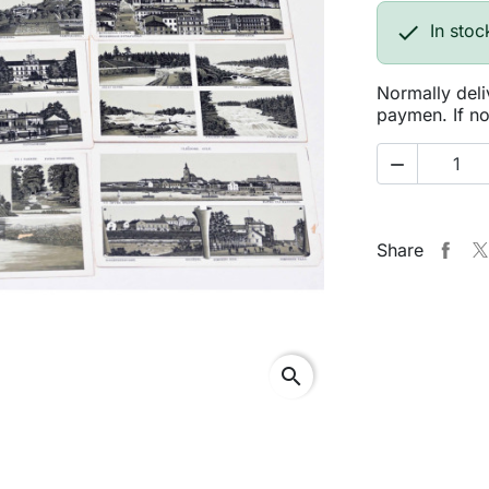

In stoc
Normally deli
paymen. If no

Share
search