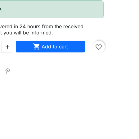
k
vered in 24 hours from the received
t you will be informed.

Add to cart
favorite_border
