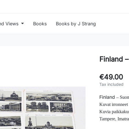
nd Views
Books
Books by J Strang
Finland –
€49.00
Tax included
Finland
–
Suomi
Kuvat irronneet t
Kuvia paikkakun
Tampere, Imatr