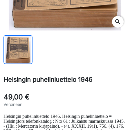
search
Helsingin puhelinluettelo 1946
49,00 €
Veroineen
Helsingin puhelinluettelo 1946.
Helsingin puhelinluettelo =
Helsingfors telefon­ka­talog : N:o 61 : Julkaistu marraskuussa 1945.
- (Hki : Mercatorin kirja­paino). - (4), XXXII, 19(1), 756, (4), 176,