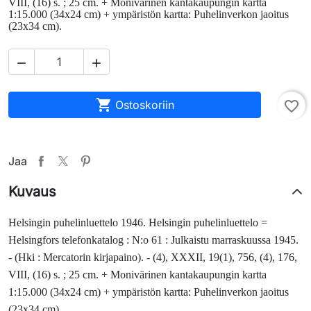
VIII, (16) s. ; 25 cm. + Monivärinen kantakaupungin kartta
1:15.000 (34x24 cm) + ympäristön kartta: Puhelinverkon jaoitus
(23x34 cm).



Ostoskoriin
favorite_border
Jaa
Kuvaus
Helsingin puhelinluettelo 1946.
Helsingin puhelinluettelo =
Helsingfors telefon­ka­talog : N:o 61 : Julkaistu marraskuussa 1945.
- (Hki : Mercatorin kirja­paino). - (4), XXXII, 19(1), 756, (4), 176,
VIII, (16) s. ; 25 cm. + Monivärinen kantakaupungin kartta
1:15.000 (34x24 cm) + ympäristön kartta: Puhelinverkon jaoitus
(23x34 cm).