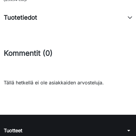
Tuotetiedot
Kommentit (0)
Tällä hetkellä ei ole asiakkaiden arvosteluja.
arrow_drop_down
Tuotteet