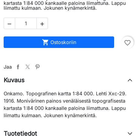
kartasta 1:84 000 kankaalle paloina liimattuna. Lappu
liimattu kulmaan. Jokunen kynämerkintä.



Ostoskoriin
favorite_border
Jaa
Kuvaus
Onkamo. Topografinen kartta 1:84 000. Lehti Xxc-29.
1916. Monivärinen painos venäläisestä topografisesta
kartasta 1:84 000 kankaalle paloina liimattuna. Lappu
liimattu kulmaan. Jokunen kynämerkintä.
Tuotetiedot