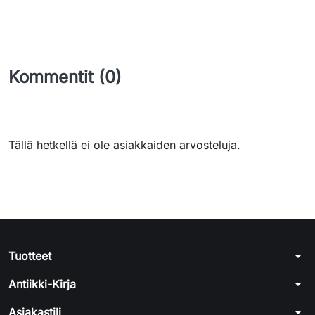
Kommentit (0)
Tällä hetkellä ei ole asiakkaiden arvosteluja.
arrow_drop_down
Tuotteet
arrow_drop_down
Antiikki-Kirja
arrow_drop_down
Asiakastili