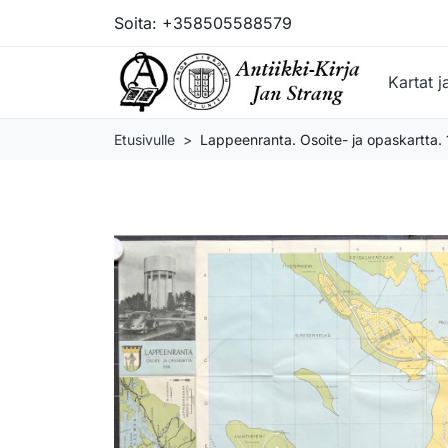
Soita:
+358505588579
Kartat j
Etusivulle
Lappeenranta. Osoite- ja opaskartta.