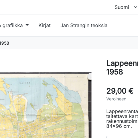
a grafiikka
Kirjat
Jan Strangin teoksia
 1958
Lappeenr
1958
29,00 €
Veroineen
Lappeenranta.
taitettava ka
rakennustoimi
84x96 cm.