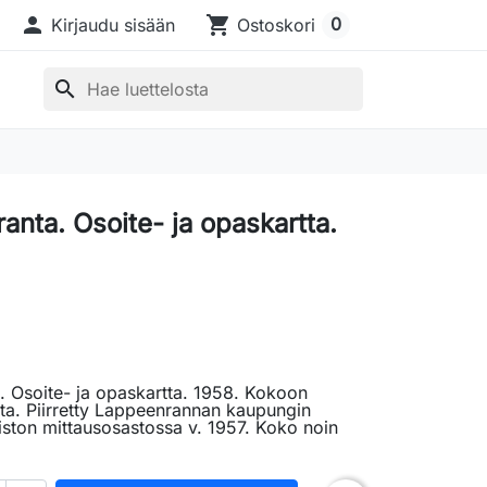

shopping_cart
0
Kirjaudu sisään
Ostoskori
search
anta. Osoite- ja opaskartta.
 Osoite- ja opaskartta. 1958. Kokoon
rtta. Piirretty Lappeenrannan kaupungin
ston mittausosastossa v. 1957. Koko noin