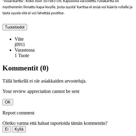
”viisarikartta”. Koko noin 107x83 cm. Kapuloilla varustettu rullakartta on
myöhemmin liimattu kapa-levylle, josta syystä’ karttaa ei enää voi kääriä rullalle ja
tästä syystä sitä ei voi lähettää postitse.
Tuotetiedot
Viite
j0911
Varastossa
1 Tuote
Kommentit (0)
Tällä hetkellä ei ole asiakkaiden arvosteluja.
Your review appreciation cannot be sent
OK
Report comment
Oletko varma että haluat raportoida tämän kommentin?
Ei
Kyllä