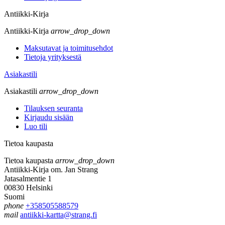
Antiikki-Kirja
Antiikki-Kirja
arrow_drop_down
Maksutavat ja toimitusehdot
Tietoja yrityksestä
Asiakastili
Asiakastili
arrow_drop_down
Tilauksen seuranta
Kirjaudu sisään
Luo tili
Tietoa kaupasta
Tietoa kaupasta
arrow_drop_down
Antiikki-Kirja om. Jan Strang
Jatasalmentie 1
00830 Helsinki
Suomi
phone
+358505588579
mail
antiikki-kartta@strang.fi