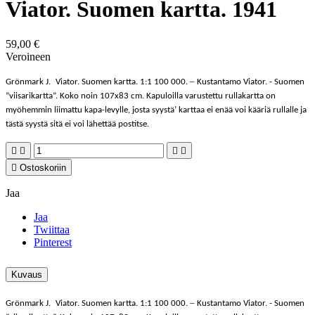
Viator. Suomen kartta. 1941
59,00 €
Veroineen
–
Grönmark J.
Viator. Suomen kartta.
1:1 100 000.
Kustantamo Viator. - Suomen
”viisarikartta”. Koko noin 107x83 cm. Kapuloilla varustettu rullakartta on
myöhemmin liimattu kapa-levylle, josta syystä’ karttaa ei enää voi kääriä rullalle ja
tästä syystä sitä ei voi lähettää postitse.





Ostoskoriin
Jaa
Jaa
Twiittaa
Pinterest
Kuvaus
–
Grönmark J.
Viator. Suomen kartta.
1:1 100 000.
Kustantamo Viator. - Suomen