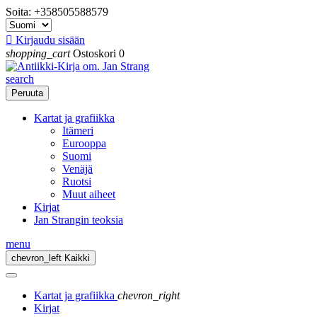
Soita:
+358505588579

Kirjaudu sisään
shopping_cart
Ostoskori
0
search
Peruuta
Kartat ja grafiikka
Itämeri
Eurooppa
Suomi
Venäjä
Ruotsi
Muut aiheet
Kirjat
Jan Strangin teoksia
menu
chevron_left
Kaikki
Kartat ja grafiikka
chevron_right
Kirjat