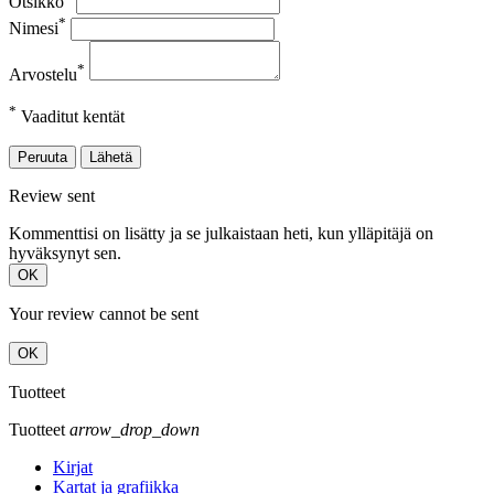
Otsikko
*
Nimesi
*
Arvostelu
*
Vaaditut kentät
Peruuta
Lähetä
Review sent
Kommenttisi on lisätty ja se julkaistaan heti, kun ylläpitäjä on
hyväksynyt sen.
OK
Your review cannot be sent
OK
Tuotteet
Tuotteet
arrow_drop_down
Kirjat
Kartat ja grafiikka