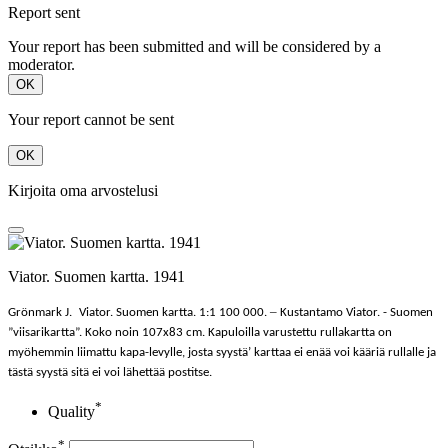
Report sent
Your report has been submitted and will be considered by a
moderator.
OK
Your report cannot be sent
OK
Kirjoita oma arvostelusi
Viator. Suomen kartta. 1941
–
Grönmark J.
Viator. Suomen kartta.
1:1 100 000.
Kustantamo Viator. - Suomen
”viisarikartta”. Koko noin 107x83 cm. Kapuloilla varustettu rullakartta on
myöhemmin liimattu kapa-levylle, josta syystä’ karttaa ei enää voi kääriä rullalle ja
tästä syystä sitä ei voi lähettää postitse.
*
Quality
*