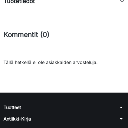
Tuotetiedot
Kommentit (0)
Tällä hetkellä ei ole asiakkaiden arvosteluja.
arrow_drop_down
Tuotteet
arrow_drop_down
Antiikki-Kirja