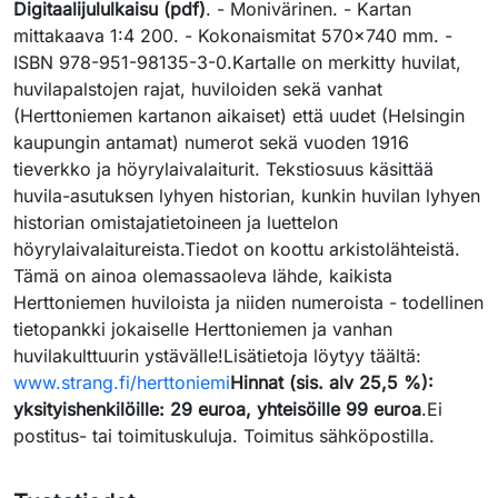
Digitaalijululkaisu (pdf)
. - Monivärinen. - Kartan
mittakaava 1:4 200. - Kokonaismitat 570x740 mm. -
ISBN 978-951-98135-3-0.Kartalle on merkitty huvilat,
huvilapalstojen rajat, huviloiden sekä vanhat
(Herttoniemen kartanon aikaiset) että uudet (Helsingin
kaupungin antamat) numerot sekä vuoden 1916
tieverkko ja höyrylaivalaiturit. Tekstiosuus käsittää
huvila-asutuksen lyhyen historian, kunkin huvilan lyhyen
historian omistajatietoineen ja luettelon
höyrylaivalaitureista.Tiedot on koottu arkistolähteistä.
Tämä on ainoa olemassaoleva lähde, kaikista
Herttoniemen huviloista ja niiden numeroista - todellinen
tietopankki jokaiselle Herttoniemen ja vanhan
huvilakulttuurin ystävälle!Lisätietoja löytyy täältä:
www.strang.fi/herttoniemi
Hinnat (sis. alv 25,5 %):
yksityishenkilöille: 29 euroa, yhteisöille 99 euroa
.Ei
postitus- tai toimituskuluja. Toimitus sähköpostilla.