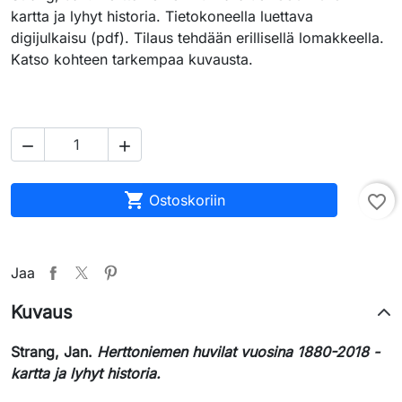
kartta ja lyhyt historia. Tietokoneella luettava
digijulkaisu (pdf). Tilaus tehdään erillisellä lomakkeella.
Katso kohteen tarkempaa kuvausta.



Ostoskoriin
favorite_border
Jaa
Kuvaus
Strang, Jan.
Herttoniemen huvilat vuosina 1880-2018 -
kartta ja lyhyt historia.