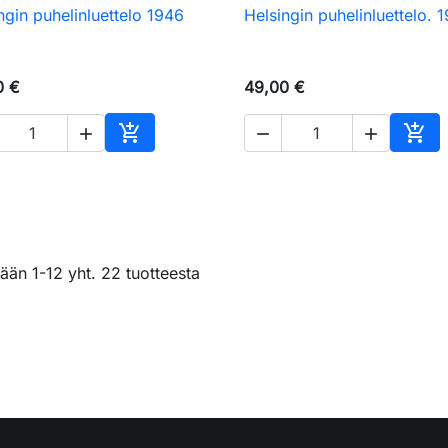
ngin puhelinluettelo 1946
Helsingin puhelinluettelo. 

Pikakatselu

Pikakatselu
0 €
49,00 €





Ostoskoriin
Osto
ään 1-12 yht. 22 tuotteesta