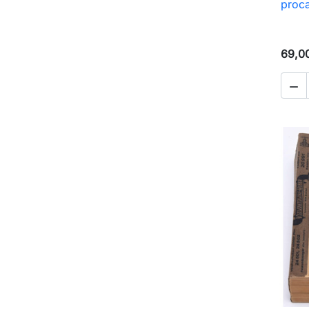
proca
69,0
