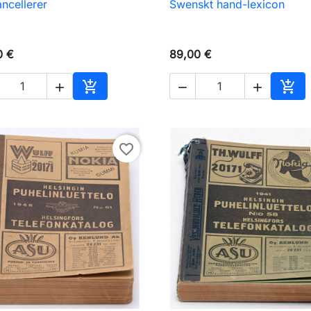
ncellerer
Swenskt hand-lexicon
0 €
89,00 €





Ostoskoriin
Osto
favorite_border