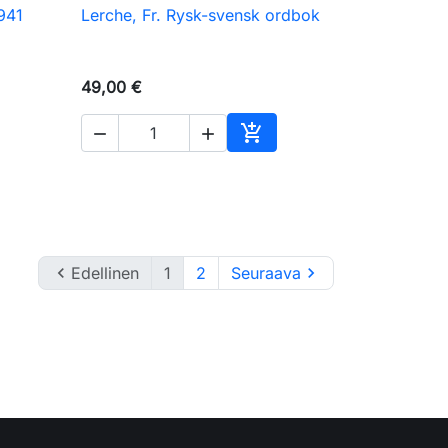
1941
Lerche, Fr. Rysk-svensk ordbok

Pikakatselu
49,00 €



skoriin
Ostoskoriin

Edellinen
1
2
Seuraava
