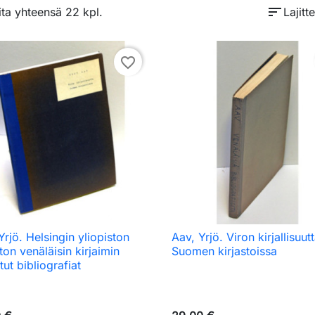
sort
ita yhteensä 22 kpl.
Lajitte
favorite_border
Yrjö. Helsingin yliopiston
Aav, Yrjö. Viron kirjallisuut

Pikakatselu

Pikakatselu
ston venäläisin kirjaimin
Suomen kirjastoissa
tut bibliografiat