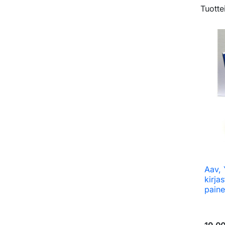
Tuotte
Aav, 
kirja
paine