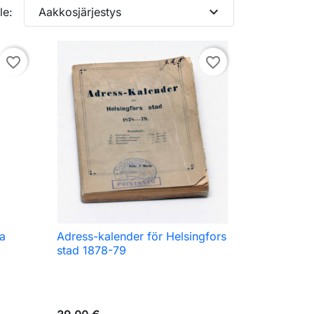
expand_more
le:
Aakkosjärjestys
favorite_border
favorite_border
ta
Adress-kalender för Helsingfors

Pikakatselu
stad 1878-79