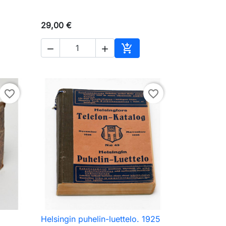
29,00 €



skoriin
Ostoskoriin
favorite_border
favorite_border
Helsingin puhelin-luettelo. 1925

Pikakatselu