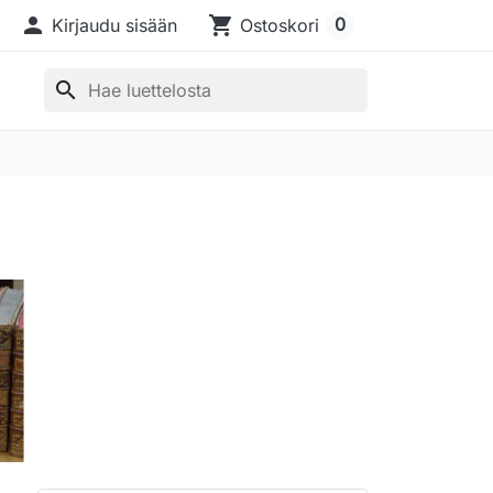

shopping_cart
0
Kirjaudu sisään
Ostoskori
search