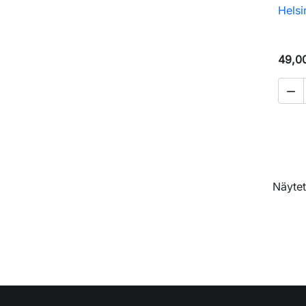
Helsi
49,0

Näytet