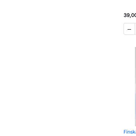
39,0

Finsk