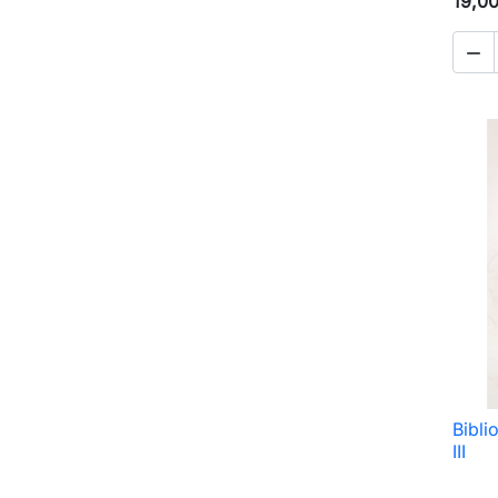
19,0

Bibli
III