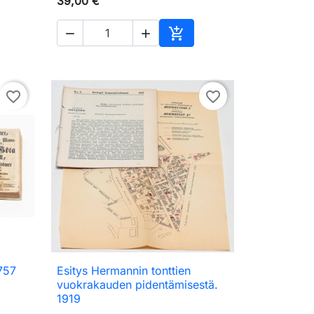
39,00 €



skoriin
Ostoskoriin
favorite_border
favorite_border
757
Esitys Hermannin tonttien

Pikakatselu
vuokrakauden pidentämisestä.
1919